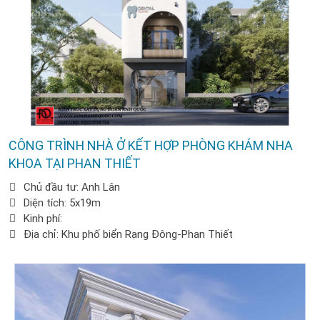
CÔNG TRÌNH NHÀ Ở KẾT HỢP PHÒNG KHÁM NHA
KHOA TẠI PHAN THIẾT
Chủ đầu tư: Anh Lân
Diện tích: 5x19m
Kinh phí:
Địa chỉ: Khu phố biển Rạng Đông-Phan Thiết