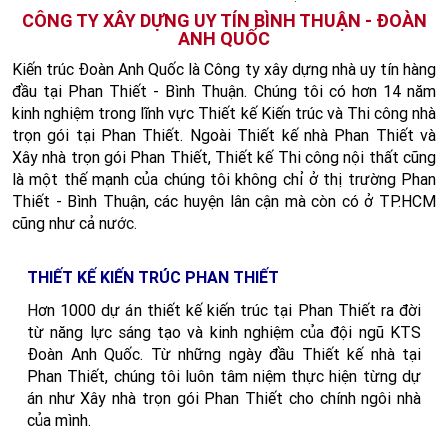
CÔNG TY XÂY DỰNG UY TÍN BÌNH THUẬN - ĐOÀN
ANH QUỐC
Kiến trúc Đoàn Anh Quốc là Công ty xây dựng nhà uy tín hàng
đầu tại Phan Thiết - Bình Thuận. Chúng tôi có hơn 14 năm
kinh nghiệm trong lĩnh vực
Thiết kế Kiến trúc
và
Thi công nhà
trọn gói tại Phan Thiết
. Ngoài
Thiết kế nhà Phan Thiết
và
Xây nhà trọn gói Phan Thiết
, Thiết kế Thi công nội thất cũng
là một thế mạnh của chúng tôi không chỉ ở thị trường
Phan
Thiết - Bình Thuận
, các huyện lân cận mà còn có ở TP.HCM
cũng như cả nư
ớc.
THIẾT KẾ KIẾN TRÚC PHAN THIẾT
H
ơn 1000 dự án
thiết kế kiến trúc tại Phan Thiết
ra đời
từ năng lực sáng tạo và kinh nghiệm của đội ngũ
KTS
Đoàn Anh Quốc
. Từ những ngày đầu
Thiết kế nhà tại
Phan Thiết
, chúng tôi luôn tâm niệm thực hiện từng dự
án như
Xây nhà trọn gói Phan Thiết
cho chính ngôi nhà
của mình.