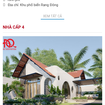
Địa chỉ: Khu phố biển Rạng Đông
XEM TẤT CẢ
NHÀ CẤP 4