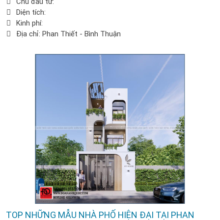
Chủ đầu tư:
Diện tích:
Kinh phí:
Địa chỉ: Phan Thiết - Bình Thuận
TOP NHỮNG MẪU NHÀ PHỐ HIỆN ĐẠI TẠI PHAN