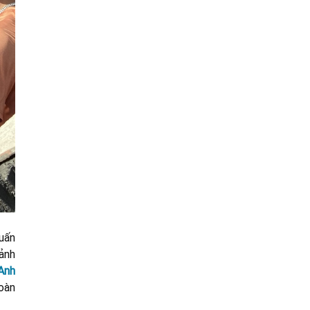
uấn
 ảnh
Anh
hoàn