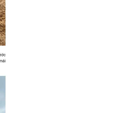
ước
mái