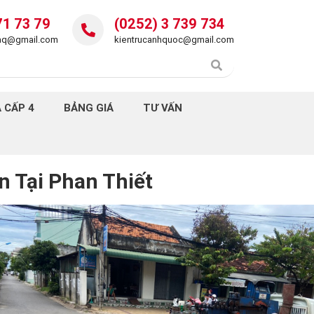
71 73 79
(0252) 3 739 734
daq@gmail.com
kientrucanhquoc@gmail.com
 CẤP 4
BẢNG GIÁ
TƯ VẤN
n Tại Phan Thiết