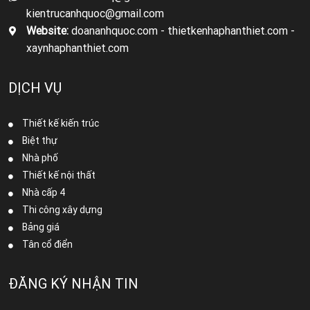
kientrucanhquoc@gmail.com
Website:
doananhquoc.com - thietkenhaphanthiet.com -
xaynhaphanthiet.com
DỊCH VỤ
Thiết kế kiến trúc
Biệt thự
Nhà phố
Thiết kế nội thất
Nhà cấp 4
Thi công xây dựng
Bảng giá
Tân cổ điển
ĐĂNG KÝ NHẬN TIN