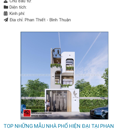
Chủ đầu tư:
Diện tích:
Kinh phí:
Địa chỉ: Phan Thiết - Bình Thuận
TOP NHỮNG MẪU NHÀ PHỐ HIỆN ĐẠI TẠI PHAN