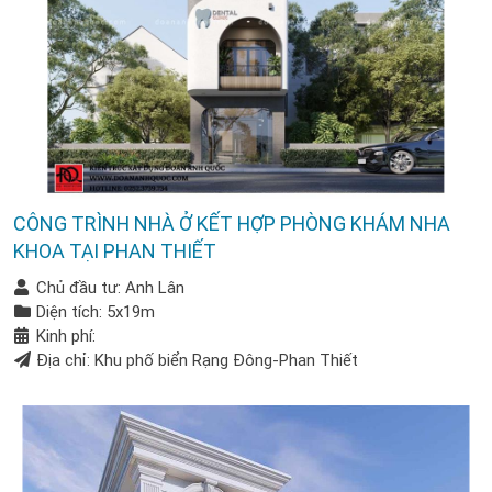
CÔNG TRÌNH NHÀ Ở KẾT HỢP PHÒNG KHÁM NHA
KHOA TẠI PHAN THIẾT
Chủ đầu tư: Anh Lân
Diện tích: 5x19m
Kinh phí:
Địa chỉ: Khu phố biển Rạng Đông-Phan Thiết