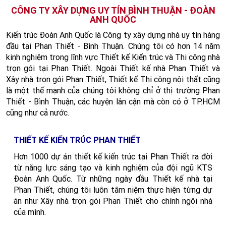
CÔNG TY XÂY DỰNG UY TÍN BÌNH THUẬN - ĐOÀN
ANH QUỐC
Kiến trúc Đoàn Anh Quốc là Công ty xây dựng nhà uy tín hàng
đầu tại Phan Thiết - Bình Thuận. Chúng tôi có hơn 14 năm
kinh nghiệm trong lĩnh vực
Thiết kế Kiến trúc
và
Thi công nhà
trọn gói tại Phan Thiết
. Ngoài
Thiết kế nhà Phan Thiết
và
Xây nhà trọn gói Phan Thiết
, Thiết kế Thi công nội thất cũng
là một thế mạnh của chúng tôi không chỉ ở thị trường
Phan
Thiết - Bình Thuận
, các huyện lân cận mà còn có ở TP.HCM
cũng như cả nư
ớc.
THIẾT KẾ KIẾN TRÚC PHAN THIẾT
H
ơn 1000 dự án
thiết kế kiến trúc tại Phan Thiết
ra đời
từ năng lực sáng tạo và kinh nghiệm của đội ngũ
KTS
Đoàn Anh Quốc
. Từ những ngày đầu
Thiết kế nhà tại
Phan Thiết
, chúng tôi luôn tâm niệm thực hiện từng dự
án như
Xây nhà trọn gói Phan Thiết
cho chính ngôi nhà
của mình.