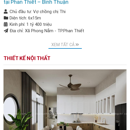
tại Phan Thiết – Bình Thuận
Chủ đầu tư: Vợ chồng chị Thi
Diện tích: 6x15m
Kinh phí: 1 tỷ 400 triệu
Địa chỉ: Xã Phong Nẫm - TP.Phan Thiết
XEM TẤT CẢ
THIẾT KẾ NỘI THẤT