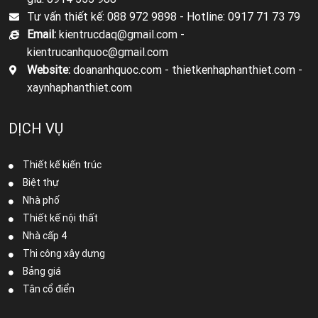
Tư vấn thiết kế: 088 972 9898 -
Hotline: 0917 71 73 79
Email:
kientrucdaq@gmail.com -
kientrucanhquoc@gmail.com
Website:
doananhquoc.com - thietkenhaphanthiet.com -
xaynhaphanthiet.com
DỊCH VỤ
Thiết kế kiến trúc
Biệt thự
Nhà phố
Thiết kế nội thất
Nhà cấp 4
Thi công xây dựng
Bảng giá
Tân cổ điển