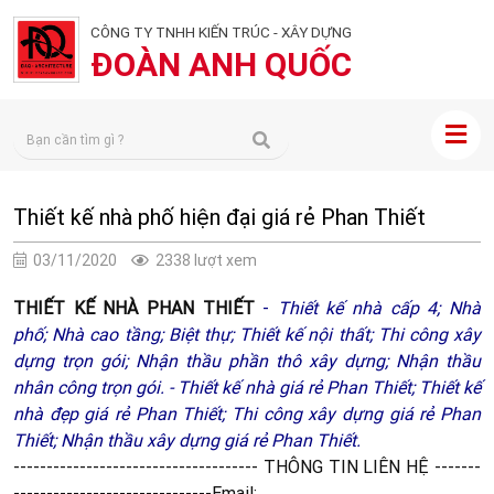
CÔNG TY TNHH KIẾN TRÚC - XÂY DỰNG
ĐOÀN ANH QUỐC
Thiết kế nhà phố hiện đại giá rẻ Phan Thiết
03/11/2020
2338 lượt xem
THIẾT KẾ NHÀ PHAN THIẾT
-
Thiết kế nhà cấp 4
;
N
hà
phố;
Nhà cao tầng;
Biệt thự
;
Thiết kế nội thất
;
Thi công xây
dựng trọn gói
;
Nhận thầu phần thô xây dựng
;
Nhận thầu
nhân công trọn gói.
-
Thiết kế nhà giá rẻ Phan Thiết;
Thiết kế
nhà đẹp giá rẻ Phan Thiết;
Thi công xây dựng giá rẻ Phan
Thiết;
Nhận thầu xây dựng giá rẻ Phan Thiết.
------------------------------------- THÔNG TIN LIÊN HỆ
-------
------------------------------
Email: