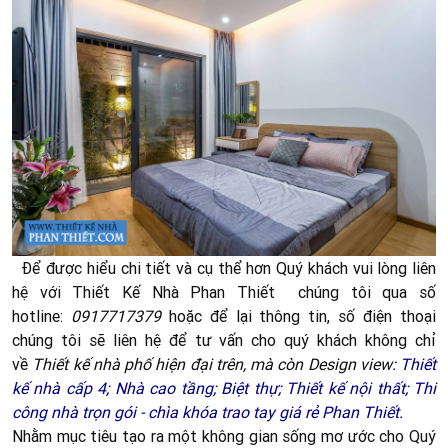
Để được hiểu chi tiết và cụ thể hơn Quý khách vui lòng liên
hệ với Thiết Kế Nhà Phan Thiết chúng tôi qua số
hotline:
0917717379
hoặc để lại thông tin, số điện thoại
chúng tôi sẽ liên hệ để tư vấn cho quý khách không chỉ
về
Thiết kế nhà phố hiện đại trên, mà còn Design view:
Thiết
kế nhà cấp 4;
Nhà cao tầng;
Biệt thự
;
Thiết kế nội thất
;
T
hi
công nhà trọn gói - chìa khóa trao tay giá rẻ Phan Thiết
.
Nhằm mục tiêu tạo ra một không gian sống mơ ước cho Quý