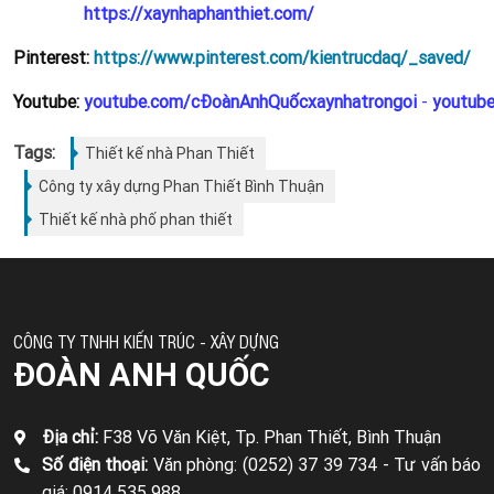
https://xaynhaphanthiet.com/
Pinterest:
https://www.pinterest.com/kientrucdaq/_saved/
Youtube:
youtube.com/cĐoànAnhQuốcxaynhatrongoi
-
youtub
Tags:
Thiết kế nhà Phan Thiết
Công ty xây dựng Phan Thiết Bình Thuận
Thiết kế nhà phố phan thiết
CÔNG TY TNHH KIẾN TRÚC - XÂY DỰNG
ĐOÀN ANH QUỐC
Địa chỉ:
F38 Võ Văn Kiệt, Tp. Phan Thiết, Bình Thuận
Số điện thoại:
Văn phòng: (0252) 37 39 734 -
Tư vấn báo
giá: 0914 535 988