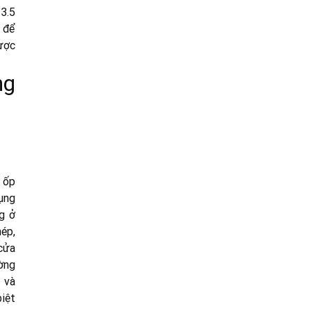
 3.5
ế để
ược
ng
á ốp
ụng
g ở
hép,
cửa
ờng
 và
biệt