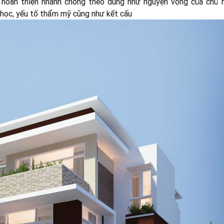
 hoàn thiện nhanh chóng theo đúng như nguyện vọng của chủ n
 học, yếu tố thẩm mỹ cũng như kết cấu