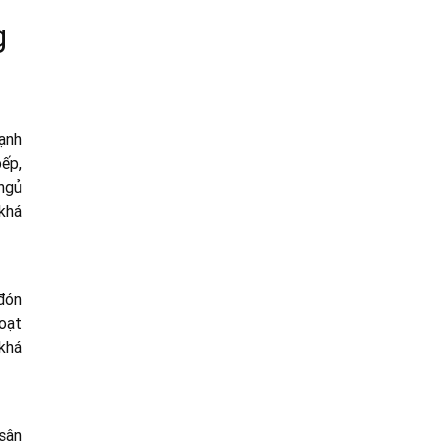
g
ạnh
ếp,
ngủ
 khá
 đón
oạt
khá
sân