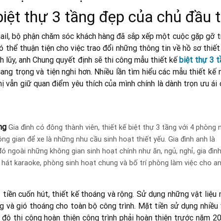
biệt thự 3 tầng đẹp của chủ đầu 
ail, bộ phận chăm sóc khách hàng đã sắp xếp một cuộc gặp gỡ t
ó thể thuận tiện cho việc trao đổi những thông tin về hồ sơ thiết
ch lũy, anh Chung quyết định sẽ thi công mẫu thiết kế
biệt thự 3 
ng trọng và tiện nghi hơn. Nhiều lần tìm hiểu các mẫu thiết kế 
hị vẫn giữ quan điểm yêu thích của mình chính là dành trọn ưu ái
ầng
Gia đình có đông thành viên, thiết kế biệt thự 3 tầng với 4 phòng 
g gian để xe là những nhu cầu sinh hoạt thiết yếu. Gia đình anh là
ó ngoài những không gian sinh hoạt chính như ăn, ngủ, nghỉ, gia đìn
hát karaoke, phòng sinh hoạt chung và bố trí phòng làm việc cho a
 tiền cuốn hút, thiết kế thoáng và rộng. Sử dụng những vật liệu
g và gió thoáng cho toàn bộ công trình. Mặt tiền sử dụng nhiều 
 độ thi công hoàn thiện công trình phải hoàn thiện trước năm 20