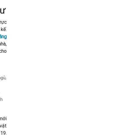
tư
rực
 kế.
tầng
nhà,
 cho
ngủ,
h
nh
 mới
vật
19.