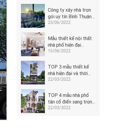
Công ty xây nhà trọn
gói uy tín Bình Thuận -
23/06/2022
Đoàn Anh Quốc
Mẫu thiết kế nội thất
nhà phố hiện đại
15/06/2022
5x14m của Đoàn Anh
Quốc tại Phan Thiết -
1506
TOP 3 mẫu thiết kế
nhà hiện đại và thời
22/03/2022
thượng
TOP 4 mẫu nhà phố
tân cổ điển sang trọng
22/03/2022
dẫn đầu xu hướng