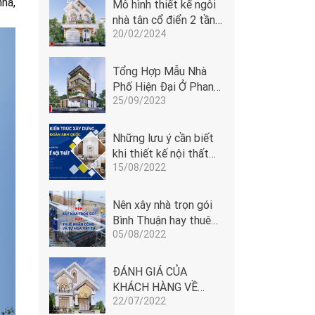
hà,
Mô hình thiết kế ngôi
nhà tân cổ điển 2 tầng
20/02/2024
cửa vòm tại Phan
Thiết
Tổng Hợp Mẫu Nhà
Phố Hiện Đại Ở Phan
25/09/2023
Thiết - Bình Thuận
Những lưu ý cần biết
khi thiết kế nội thất
15/08/2022
Phan Thiết
Nên xây nhà trọn gói
Bình Thuận hay thuê
05/08/2022
nhân công và tự mua
vật tư
ĐÁNH GIÁ CỦA
KHÁCH HÀNG VỀ
22/07/2022
ĐOÀN ANH QUỐC