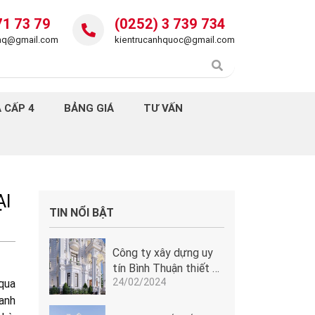
71 73 79
(0252) 3 739 734
daq@gmail.com
kientrucanhquoc@gmail.com
 CẤP 4
BẢNG GIÁ
TƯ VẤN
ẠI
TIN NỔI BẬT
Công ty xây dựng uy
tín Bình Thuận thiết kế
24/02/2024
lâu đài tân cổ điển
qua
Pháp tuyệt đẹp tại
hanh
Phan Thiết