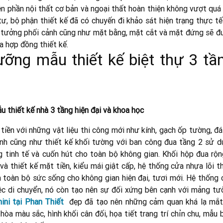
ện phần nội thất cơ bản và ngoại thất hoàn thiện không vượt quá
tư, bộ phận thiết kế đã có chuyến đi khảo sát hiện trạng thực t
Ý tưởng phối cảnh cũng như mặt bằng, mặt cắt và mặt đứng sẽ đ
a hợp đồng thiết kế.
ng mẫu thiết kế biệt thự 3 tầ
u thiết kế nhà 3 tầng hiện đại và khoa học
 tiền với những vật liệu thi công mới như kính, gạch ốp tường, đ
nh cũng như thiết kế khối tường với ban công đua tầng 2 sử d
 tinh tế và cuốn hút cho toàn bộ không gian. Khối hộp đua rộn
và thiết kế mặt tiền, kiểu mái giật cấp, hệ thống cửa nhựa lõi t
 toàn bộ sức sống cho không gian hiện đại, tươi mới. Hệ thống 
iệc di chuyển, nó còn tạo nên sự đối xứng bên cạnh với mảng tư
mini tại Phan Thiết
đẹp đã tạo nên những cảm quan khá lạ mắt
hòa màu sắc, hình khối cân đối, họa tiết trang trí chỉn chu, mẫu 