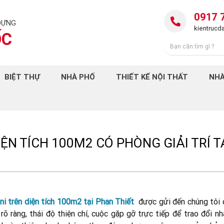
0917 
DỰNG
kientruc
ỐC
BIỆT THỰ
NHÀ PHỐ
THIẾT KẾ NỘI THẤT
NHÀ
ỆN TÍCH 100M2 CÓ PHÒNG GIẢI TRÍ T
ni trên diện tích 100m2 tại Phan Thiết
được gửi đến chúng tôi 
rõ ràng, thái độ thiện chí, cuộc gặp gỡ trực tiếp để trao đổi n