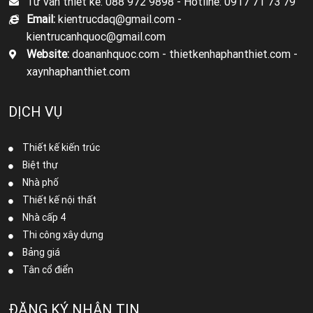
Tư vấn thiết kế: 088 972 9898 -
Hotline: 0917 71 73 79
Email:
kientrucdaq@gmail.com -
kientrucanhquoc@gmail.com
Website:
doananhquoc.com - thietkenhaphanthiet.com -
xaynhaphanthiet.com
DỊCH VỤ
Thiết kế kiến trúc
Biệt thự
Nhà phố
Thiết kế nội thất
Nhà cấp 4
Thi công xây dựng
Bảng giá
Tân cổ điển
ĐĂNG KÝ NHẬN TIN