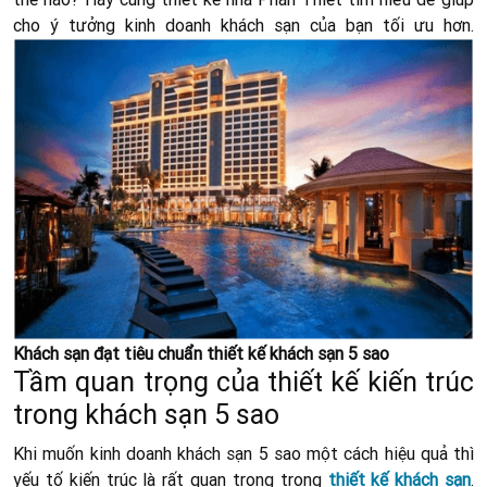
cho ý tưởng kinh doanh khách sạn của bạn tối ưu hơn.
Khách sạn đạt tiêu chuẩn thiết kế khách sạn 5 sao
Tầm quan trọng của thiết kế kiến trúc
trong khách sạn 5 sao
Khi muốn kinh doanh khách sạn 5 sao một cách hiệu quả thì
yếu tố kiến trúc là rất quan trọng trong
thiết kế khách sạn
.