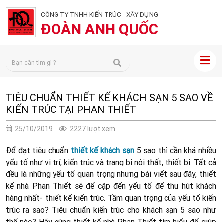
CÔNG TY TNHH KIẾN TRÚC - XÂY DỰNG
ĐOÀN ANH QUỐC
TIÊU CHUẨN THIẾT KẾ KHÁCH SẠN 5 SAO VỀ
KIẾN TRÚC TẠI PHAN THIẾT
25/10/2019
2227 lượt xem
Để đạt tiêu chuẩn
thiết kế khách sạn
5 sao thì cần khá nhiều
yếu tố như vị trí, kiến trúc và trang bị nội thất, thiết bị. Tất cả
đều là những yếu tố quan trọng nhưng bài viết sau đây, thiết
kế nhà Phan Thiết sẽ để cập đến yếu tố để thu hút khách
hàng nhất- thiết kế kiến trúc. Tầm quan trọng của yếu tố kiến
trúc ra sao? Tiêu chuẩn kiến trúc cho khách sạn 5 sao như
thế nào? Hãy cùng thiết kế nhà Phan Thiết tìm hiểu để giúp