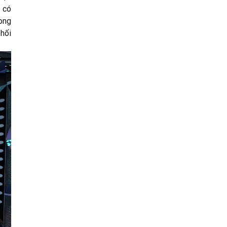
, có
ong
phối