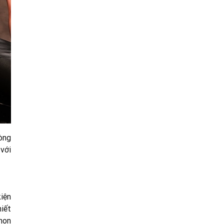
òng
với
iện
hiết
họn