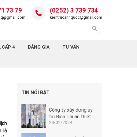
71 73 79
(0252) 3 739 734
daq@gmail.com
kientrucanhquoc@gmail.com
 CẤP 4
BẢNG GIÁ
TƯ VẤN
TIN NỔI BẬT
Công ty xây dựng uy
tín Bình Thuận thiết kế
24/02/2024
lâu đài tân cổ điển
dịch
Pháp tuyệt đẹp tại
n là
Phan Thiết