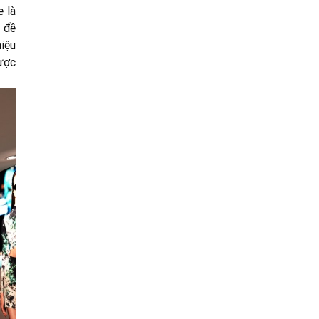
e là
c đề
iệu
ược