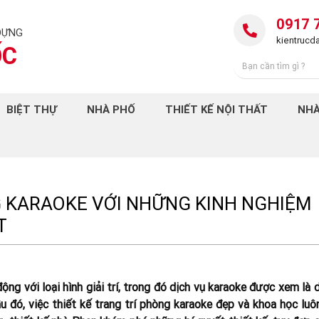
0917 
DỰNG
kientruc
ỐC
BIỆT THỰ
NHÀ PHỐ
THIẾT KẾ NỘI THẤT
NHÀ
G KARAOKE VỚI NHỮNG KINH NGHIỆM
T
động với loại hình giải trí, trong đó dịch vụ karaoke được xem là 
ầu đó, việc thiết kế trang trí phòng karaoke đẹp và khoa học luô