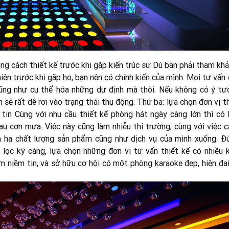
ong cách thiết kế trước khi gặp kiến trúc sư Dù bạn phải tham kh
hiên trước khi gặp họ, bạn nên có chính kiến của mình. Mọi tư vấn
 cũng như cụ thể hóa những dự định mà thôi. Nếu không có ý tư
 sẽ rất dễ rơi vào trạng thái thụ động. Thứ ba: lựa chọn đơn vị t
 tin Cùng với nhu cầu thiết kế phòng hát ngày càng lớn thì có 
au cơn mưa. Việc này cũng làm nhiễu thị trường, cùng với việc c
 và hạ chất lượng sản phẩm cũng như dịch vụ của mình xuống. Đ
 lọc kỹ càng, lựa chọn những đơn vị tư vấn thiết kế có nhiều k
 niềm tin, và sở hữu cơ hội có một phòng karaoke đẹp, hiện đại