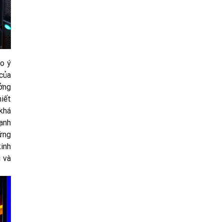
ảo ý
 của
ởng
hiết
khá
ạnh
ứng
inh
 và