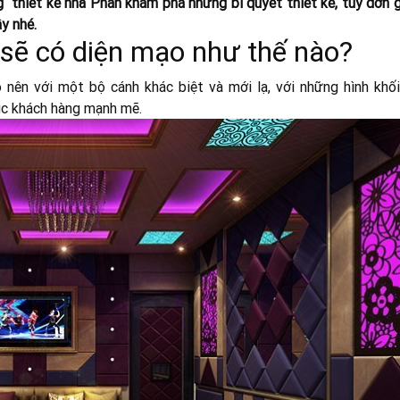
ng thiết kế nhà Phan khám phá những bí quyết thiết kế, tuy đơn 
y nhé.
sẽ có diện mạo như thế nào?
nên với một bộ cánh khác biệt và mới lạ, với những hình khối
ục khách hàng mạnh mẽ.