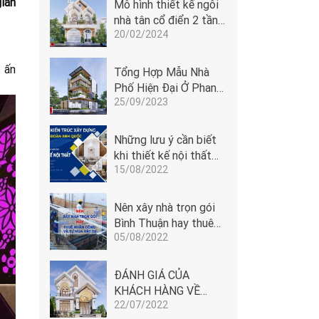
giản
Mô hình thiết kế ngôi
nhà tân cổ điển 2 tầng
20/02/2024
cửa vòm tại Phan
Thiết
 ấn
Tổng Hợp Mẫu Nhà
Phố Hiện Đại Ở Phan
25/09/2023
Thiết - Bình Thuận
Những lưu ý cần biết
khi thiết kế nội thất
15/08/2022
Phan Thiết
Nên xây nhà trọn gói
Bình Thuận hay thuê
05/08/2022
nhân công và tự mua
vật tư
ĐÁNH GIÁ CỦA
KHÁCH HÀNG VỀ
22/07/2022
ĐOÀN ANH QUỐC