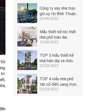
Công ty xây nhà trọn
gói uy tín Bình Thuận -
23/06/2022
Đoàn Anh Quốc
Mẫu thiết kế nội thất
nhà phố hiện đại
15/06/2022
5x14m của Đoàn Anh
Quốc tại Phan Thiết -
1506
TOP 3 mẫu thiết kế
nhà hiện đại và thời
 Sử
22/03/2022
thượng
ng,
rí.
TOP 4 mẫu nhà phố
iết,
tân cổ điển sang trọng
nữa,
22/03/2022
dẫn đầu xu hướng
đến