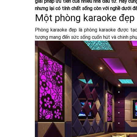
giải pháp ưu tiên của nhiều nhà đầu tư. Hãy cù
nhưng lại có tính chất sống còn với nghề dưới đâ
Một phòng karaoke đẹp 
Phòng karaoke đẹp là phòng karaoke được tạo 
tượng mang đến sức sống cuốn hút và chinh ph