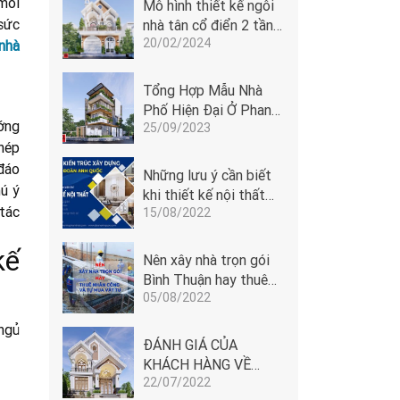
mỗi
Mô hình thiết kế ngôi
sức
nhà tân cổ điển 2 tầng
20/02/2024
cửa vòm tại Phan
nhà
Thiết
Tổng Hợp Mẫu Nhà
Phố Hiện Đại Ở Phan
ớng
25/09/2023
Thiết - Bình Thuận
khép
đáo
Những lưu ý cần biết
hú ý
khi thiết kế nội thất
tác
15/08/2022
Phan Thiết
kế
Nên xây nhà trọn gói
Bình Thuận hay thuê
05/08/2022
nhân công và tự mua
vật tư
ngủ
ĐÁNH GIÁ CỦA
KHÁCH HÀNG VỀ
22/07/2022
ĐOÀN ANH QUỐC