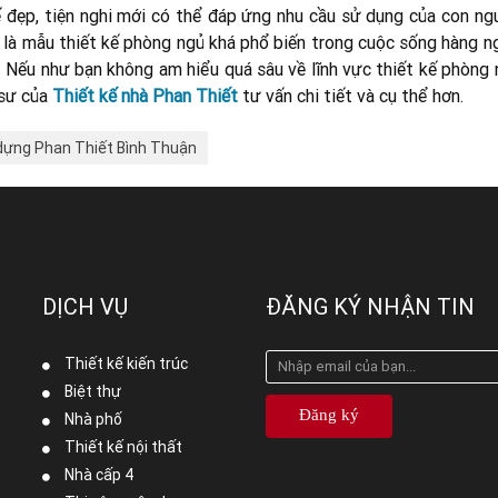
 đẹp, tiện nghi mới có thể đáp ứng nhu cầu sử dụng của con ngư
là mẫu thiết kế phòng ngủ khá phổ biến trong cuộc sống hàng ng
n. Nếu như bạn không am hiểu quá sâu về lĩnh vực thiết kế phòng
 sư của
Thiết kế nhà Phan Thiết
tư vấn chi tiết và cụ thể hơn.
dựng Phan Thiết Bình Thuận
DỊCH VỤ
ĐĂNG KÝ NHẬN TIN
Thiết kế kiến trúc
Biệt thự
Đăng ký
Nhà phố
Thiết kế nội thất
Nhà cấp 4