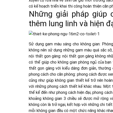
xuyên cọ rửa nhà vệ sinh để giữ môi trường sạc
có kế hoạch triển khai thi công hoàn thiện căn p
Những giải pháp giúp
thêm lung linh và hiện đ
Sử dụng gam màu sáng cho không gian: Phòng n
không nên sử dụng những gam màu quá sặc sỡ, s
nội thất gọn gàng: nội thất gọn gàng không nh
có thể giúp cho không gian phòng ngủ của bạn t
thất gọn gàng với kiểu dáng đơn giản, thường 
phong cách cho căn phòng: phong cách được xem 
cũng như giúp không gian thiết kế trở nên hoàn
với những phong cách thiết kế khác nhau. Một 
thể kể đến như phong cách hiện đại, phong cách 
khoảng không gian 3 chiều sẽ được mở rộng và
không còn là trở ngại, kết hợp với những chi tiế
mỗi không gian đều có một chức năng khác nhau