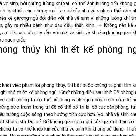
à vệ sinh, bởi những luồng khí xấu có thể ảnh hưởng đến không g
sinh sẽ khiến cho những mùi tạp uế của nhà vệ sinh có thể xâm n
ên kê giường ngủ đối diện với nhà vệ sinh vì những luồng khí tr
n, gây ra nhiều bệnh như đau đầu, thần kinh… + Không nên kê 
, sự tiếp xúc ở cự ly gần với nhà vệ sinh và khoảng không gian 
ợc ngon giấc.
ong thủy khi thiết kế phòng n
khỏi việc phạm lỗi phong thủy, thì bắt buộc chúng ta phải tìm k
ãy ghi nhớ thiết kế phòng ngủ 16m2 những điều sau nhé: Để phòng
à vệ sinh chúng ta có thể sử dụng vách ngăn hoặc rèm cửa để n
ững bức tranh trang trí để có thể bố trí lại bố cục căn phòng, t
ều hướng cuộc sống theo hướng tích cực hơn. Với nhà vệ sinh ch
ớt không khí tạp uế. Để không gian ngủ nghỉ của gia đình bạn có
chúng ta có thể khép kín cửa nhà vệ sinh khi không sử dụng. Thư