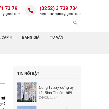
71 73 79
(0252) 3 739 734
daq@gmail.com
kientrucanhquoc@gmail.com
 CẤP 4
BẢNG GIÁ
TƯ VẤN
TIN NỔI BẬT
Công ty xây dựng uy
tín Bình Thuận thiết kế
24/02/2024
lâu đài tân cổ điển
 sử
Pháp tuyệt đẹp tại
ạn?
Phan Thiết