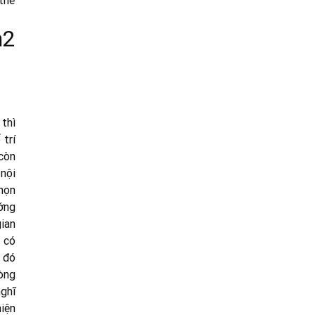
 thể
m2
thì
trí
còn
nội
họn
ớng
ian
 có
ừ đó
òng
nghĩ
iện