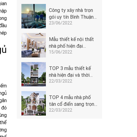
ian
Công ty xây nhà trọn
hập
gói uy tín Bình Thuận -
ong
23/06/2022
Đoàn Anh Quốc
đầu
khép
Mẫu thiết kế nội thất
nhà phố hiện đại
gủ
15/06/2022
5x14m của Đoàn Anh
Quốc tại Phan Thiết -
1506
TOP 3 mẫu thiết kế
nhà hiện đại và thời
22/03/2022
thượng
iếm
 ngủ
TOP 4 mẫu nhà phố
găn
tân cổ điển sang trọng
ừ đó
22/03/2022
dẫn đầu xu hướng
úng
 thể
ờng