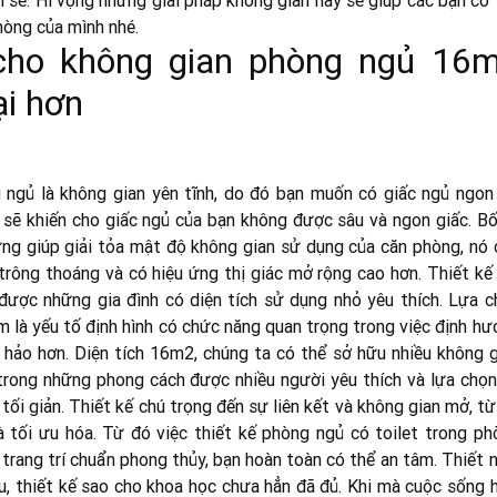
h sẽ. Hi vọng những giải pháp không gian này sẽ giúp các bạn có
hòng của mình nhé.
 cho không gian phòng ngủ 16
ại hơn
gủ là không gian yên tĩnh, do đó bạn muốn có giấc ngủ ngon 
ẽ khiến cho giấc ngủ của bạn không được sâu và ngon giấc. Bố 
ững giúp giải tỏa mật độ không gian sử dụng của căn phòng, nó 
rông thoáng và có hiệu ứng thị giác mở rộng cao hơn. Thiết kế 
được những gia đình có diện tích sử dụng nhỏ yêu thích. Lựa c
là yếu tố định hình có chức năng quan trọng trong việc định hư
 hảo hơn. Diện tích 16m2, chúng ta có thể sở hữu nhiều không g
trong những phong cách được nhiều người yêu thích và lựa chọn
tối giản. Thiết kế chú trọng đến sự liên kết và không gian mở, t
 tối ưu hóa. Từ đó việc thiết kế phòng ngủ có toilet trong ph
t trang trí chuẩn phong thủy, bạn hoàn toàn có thể an tâm. Thiết 
, thiết kế sao cho khoa học chưa hẳn đã đủ. Khi mà cuộc sống h