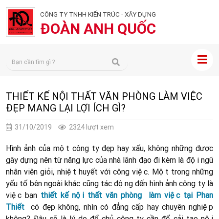
CÔNG TY TNHH KIẾN TRÚC - XÂY DỰNG
ĐOÀN ANH QUỐC
THIẾT KẾ NỘI THẤT VĂN PHÒNG LÀM VIỆC
ĐẸP MANG LẠI LỢI ÍCH GÌ?
31/10/2019
2324 lượt xem
Hình ảnh của một công ty đẹp hay xấu, không những được
gây dựng nên từ năng lực của nhà lãnh đạo đi kèm là đội ngũ
nhân viên giỏi, nhiệt huyết với công việc. Một trong những
yếu tố bên ngoài khác cũng tác động đến hình ảnh công ty là
việc bạn
thiết kế nội thất văn phòng làm việc tại Phan
Thiết
có đẹp không, nhìn có đẳng cấp hay chuyên nghiệp
không? Đâu sẽ là lý do để chủ công ty cần để cải tạo nội