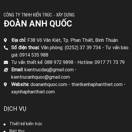
CÔNG TY TNHH KIẾN TRÚC - XÂY DỰNG
ĐOÀN ANH QUỐC
Địa chỉ:
F38 Võ Văn Kiệt, Tp. Phan Thiết, Bình Thuận
Số điện thoại:
Văn phòng: (0252) 37 39 734 -
Tư vấn báo
giá: 0914 535 988
Tư vấn thiết kế: 088 972 9898 -
Hotline: 0917 71 73 79
Email:
kientrucdaq@gmail.com -
kientrucanhquoc@gmail.com
Website:
doananhquoc.com - thietkenhaphanthiet.com -
xaynhaphanthiet.com
DỊCH VỤ
Thiết kế kiến trúc
Biệt thự