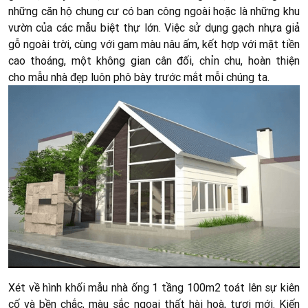
những căn hộ chung cư có ban công ngoài hoặc là những khu
vườn của các mẫu biệt thự lớn. Việc sử dụng gạch nhựa giả
gỗ ngoài trời, cùng với gam màu nâu ấm, kết hợp với mặt tiền
cao thoáng, một không gian cân đối, chỉn chu, hoàn thiện
cho mẫu nhà đẹp luôn phô bày trước mắt mỗi chúng ta.
Xét về hình khối mẫu nhà ống 1 tầng 100m2 toát lên sự kiên
cố và bền chắc, màu sắc ngoại thất hài hoà, tươi mới. Kiến