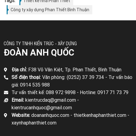
Tags:
Thiết kế nhà Phan Thiết
Công ty xây dựng Phan Thiết Bình Thuận
CÔNG TY TNHH KIẾN TRÚC - XÂY DỰNG
ĐOÀN ANH QUỐC
Địa chỉ:
F38 Võ Văn Kiệt, Tp. Phan Thiết, Bình Thuận
Số điện thoại:
Văn phòng: (0252) 37 39 734 -
Tư vấn báo
giá: 0914 535 988
Tư vấn thiết kế: 088 972 9898 -
Hotline: 0917 71 73 79
Email:
kientrucdaq@gmail.com -
kientrucanhquoc@gmail.com
Website:
doananhquoc.com - thietkenhaphanthiet.com -
xaynhaphanthiet.com