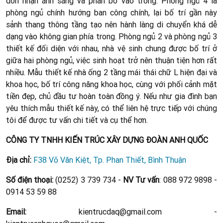
đón nhận ánh sáng và phân bổ vào trong. Phòng ngủ 4 là
phòng ngủ chính hướng ban công chính, lại bố trí gần này
sảnh thang thông tầng tạo nên hành làng di chuyển khá dễ
dạng vào không gian phía trong. Phòng ngủ 2 và phòng ngủ 3
thiết kế đối diện với nhau, nhà vệ sinh chung được bố trí ở
giữa hai phòng ngủ, việc sinh hoạt trở nên thuận tiện hơn rất
nhiều. Mẫu thiết kế nhà ống 2 tầng mái thái chữ L hiện đại và
khoa học, bố trí công năng khoa học, cùng với phối cảnh mặt
tiền đẹp, chủ đầu tư hoàn toàn đồng ý. Nếu như gia đình bạn
yêu thích mẫu thiết kế này, có thể liên hệ trực tiếp với chúng
tôi để được tư vấn chi tiết và cụ thể hơn.
CÔNG TY TNHH KIẾN TRÚC XÂY DỰNG ĐOÀN ANH QUỐC
Địa chỉ:
F38 Võ Văn Kiệt, Tp. Phan Thiết, Bình Thuận
Số điện thoại:
(0252) 3 739 734 -
NV Tư vấn
: 088 972 9898 -
0914 53 59 88
Email:
kientrucdaq@gmail.com -