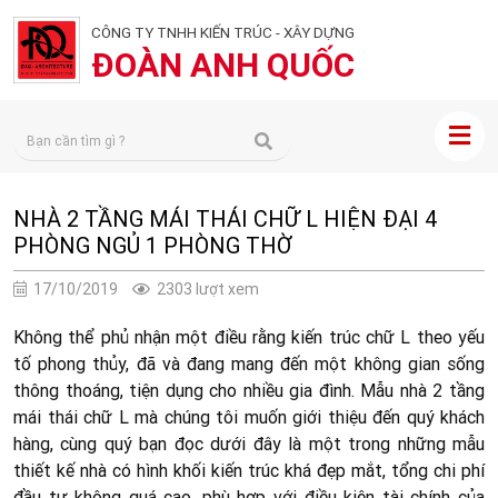
CÔNG TY TNHH KIẾN TRÚC - XÂY DỰNG
ĐOÀN ANH QUỐC
NHÀ 2 TẦNG MÁI THÁI CHỮ L HIỆN ĐẠI 4
PHÒNG NGỦ 1 PHÒNG THỜ
17/10/2019
2303 lượt xem
Không thể phủ nhận một điều rằng kiến trúc chữ L theo yếu
tố phong thủy, đã và đang mang đến một không gian sống
thông thoáng, tiện dụng cho nhiều gia đình. Mẫu nhà 2 tầng
mái thái chữ L mà chúng tôi muốn giới thiệu đến quý khách
hàng, cùng quý bạn đọc dưới đây là một trong những mẫu
thiết kế nhà có hình khối kiến trúc khá đẹp mắt, tổng chi phí
đầu tư không quá cao, phù hợp với điều kiện tài chính của