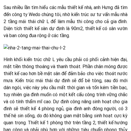
Sau nhiều lần tìm hiểu các mẫu thiết kế nhà, anh Hưng đã tìm
đến công ty Wedo chúng tôi, nhờ kiến trúc sư tư vấn mẫu nhà
2 tầng mái thái chữ L để làm mẫu thi công cho cả gia đình.
Diện tích thiết kế sàn dự định là 90m2, thiết kế có sân vườn
và ban công đua rộng ở các tầng.
Hình khối kiến trúc chữ L yêu cầu phải có phối cảnh hiện đại,
mặt tiền thông thoáng và thanh thoát. Phần chân móng được
thiết kế cao hơn bề mặt sân để đảm bảo cho việc thoát nước
mưa. Kiến trúc mái thái dự định sẽ đổ bê tông, sau đó mới
dán ngói, việc này yêu cầu mất thời gian và tốn kém tiền bạc,
tuy nhiên gia đình muốn có một kết cấu công trình vững chắc
và có tính thẩm mĩ cao. Dự định công năng sinh hoạt cho gia
đình sẽ thiết kế 4 phòng ngủ, gia đình anh đông người, có 3
thế hệ sin sống, do đó không gian mặt bằng sinh hoạt cực kỳ
quan trọng. Thiết kế 1 phòng thờ trên tầng 2, thiết kế hướng
ban công và phải phù hợp với những tiêu chuẩn phong thủy