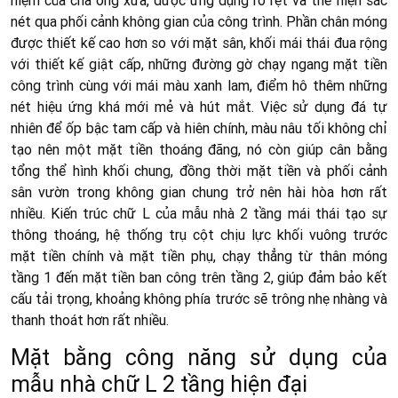
niệm của cha ông xưa, được ứng dụng rõ rệt và thể hiện sắc
nét qua phối cảnh không gian của công trình. Phần chân móng
được thiết kế cao hơn so với mặt sân, khối mái thái đua rộng
với thiết kế giật cấp, những đường gờ chạy ngang mặt tiền
công trình cùng với mái màu xanh lam, điểm hô thêm những
nét hiệu ứng khá mới mẻ và hút mắt. Việc sử dụng đá tự
nhiên để ốp bậc tam cấp và hiên chính, màu nâu tối không chỉ
tạo nên một mặt tiền thoáng đãng, nó còn giúp cân bằng
tổng thể hình khối chung, đồng thời mặt tiền và phối cảnh
sân vườn trong không gian chung trở nên hài hòa hơn rất
nhiều. Kiến trúc chữ L của mẫu nhà 2 tầng mái thái tạo sự
thông thoáng, hệ thống trụ cột chịu lực khối vuông trước
mặt tiền chính và mặt tiền phụ, chạy thẳng từ thân móng
tầng 1 đến mặt tiền ban công trên tầng 2, giúp đảm bảo kết
cấu tải trọng, khoảng không phía trước sẽ trông nhẹ nhàng và
thanh thoát hơn rất nhiều.
Mặt bằng công năng sử dụng của
mẫu nhà chữ L 2 tầng hiện đại