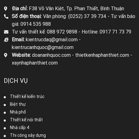
Địa chỉ:
F38 Võ Văn Kiệt, Tp. Phan Thiết, Bình Thuận
Số điện thoại:
Văn phòng: (0252) 37 39 734 -
Tư vấn báo
giá: 0914 535 988
Tư vấn thiết kế: 088 972 9898 -
Hotline: 0917 71 73 79
Email:
kientrucdaq@gmail.com -
kientrucanhquoc@gmail.com
Website:
doananhquoc.com - thietkenhaphanthiet.com -
xaynhaphanthiet.com
DỊCH VỤ
Thiết kế kiến trúc
Biệt thự
Nhà phố
Thiết kế nội thất
Nhà cấp 4
Thi công xây dựng