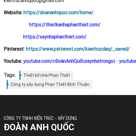
kientrucanhquoc@gmail.com
Website:
https://doananhquoc.com/home/
https://thietkenhaphanthiet.com/
https://xaynhaphanthiet.com/
Pinterest:
https://www.pinterest.com/kientrucdaq/_saved/
Youtube:
youtube.com/cĐoànAnhQuốcxaynhatrongoi
-
youtub
Tags:
Thiết kế nhà Phan Thiết
Công ty xây dựng Phan Thiết Bình Thuận
CÔNG TY TNHH KIẾN TRÚC - XÂY DỰNG
ĐOÀN ANH QUỐC