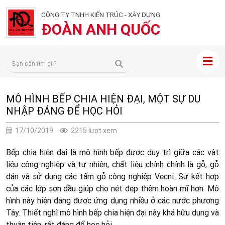
CÔNG TY TNHH KIẾN TRÚC - XÂY DỰNG
ĐOÀN ANH QUỐC
MÔ HÌNH BẾP CHIA HIỆN ĐẠI, MỘT SỰ DU
NHẬP ĐÁNG ĐỂ HỌC HỎI
17/10/2019
2215 lượt xem
Bếp chia hiện đại là mô hình bếp được duy trì giữa các vật
liệu công nghiệp và tự nhiên, chất liệu chính chính là gỗ, gỗ
dán và sử dụng các tấm gỗ công nghiệp Vecni. Sự kết hợp
của các lớp sơn dầu giúp cho nét đẹp thêm hoàn mĩ hơn. Mô
hình này hiện đang được ứng dụng nhiều ở các nước phương
Tây. Thiết nghĩ mô hình bếp chia hiện đại này khá hữu dụng và
thuận tiện, rất đáng để học hỏi.