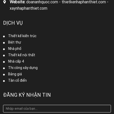
Website:
doananhquoc.com - thietkenhaphanthiet.com -
xaynhaphanthiet.com
DỊCH VỤ
Thiết kế kiến trúc
Biệt thự
Nhà phố
Thiết kế nội thất
Nhà cấp 4
Thi công xây dựng
Bảng giá
Tân cổ điển
ĐĂNG KÝ NHẬN TIN