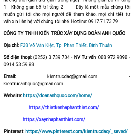
1
Không gian bố trí tầng 2
Đây là một mẫu chúng tôi
muốn gửi tới cho mọi người để tham khảo, mọi chi tiết tư
vấn xin liên hệ với chúng tôi nhé. Hotline: 0917.71.73.79
CÔNG TY TNHH KIẾN TRÚC XÂY DỰNG ĐOÀN ANH QUỐC
Địa chỉ:
F38 Võ Văn Kiệt, Tp. Phan Thiết, Bình Thuận
Số điện thoại:
(0252) 3 739 734 -
NV Tư vấn
: 088 972 9898 -
0914 53 59 88
Email:
kientrucdaq@gmail.com -
kientrucanhquoc@gmail.com
Website:
https://doananhquoc.com/home/
https://thietkenhaphanthiet.com/
https://xaynhaphanthiet.com/
Pinterest:
https://www.pinterest.com/kientrucdaq/_saved/