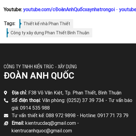
Youtube:
youtube.com/cĐoànAnhQuốcxaynhatrongoi
-
youtub
Tags:
Thiết kế nhà Phan Thiết
Công ty xây dựng Phan Thiết Bình Thuận
CÔNG TY TNHH KIẾN TRÚC - XÂY DỰNG
ĐOÀN ANH QUỐC
Địa chỉ:
F38 Võ Văn Kiệt, Tp. Phan Thiết, Bình Thuận
Số điện thoại:
Văn phòng: (0252) 37 39 734 -
Tư vấn báo
giá: 0914 535 988
Tư vấn thiết kế: 088 972 9898 -
Hotline: 0917 71 73 79
Email:
kientrucdaq@gmail.com -
kientrucanhquoc@gmail.com