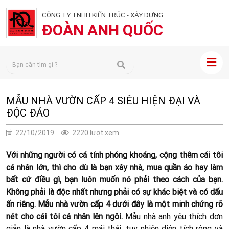
CÔNG TY TNHH KIẾN TRÚC - XÂY DỰNG
ĐOÀN ANH QUỐC
MẪU NHÀ VƯỜN CẤP 4 SIÊU HIỆN ĐẠI VÀ
ĐỘC ĐÁO
22/10/2019
2220 lượt xem
Với những người có cá tính phóng khoáng, cộng thêm cái tôi
cá nhân lớn, thì cho dù là bạn xây nhà, mua quần áo hay làm
bất cứ điều gì, bạn luôn muốn nó phải theo cách của bạn.
Không phải là độc nhất nhưng phải có sự khác biệt và có dấu
ấn riêng. Mẫu nhà vườn cấp 4 dưới đây là một minh chứng rõ
nét cho cái tôi cá nhân lên ngôi.
Mẫu nhà anh yêu thích đơn
giản là nhà vườn cấp 4 mái thái, tuy nhiên diện tích rộng và