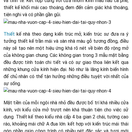
và tinh tế. Kết hợp cùng với cửa nhôm kính màu nâu cà phê,
thiết kế khối mái cao thoáng, đem đến cảm giác khá thoáng,
tiện nghi và có phần gần gũi.
Thiết
kế nhà theo dạng kiến trúc mở, kiến trúc sư đưa ra ý
tưởng thiết kế trần mái và sàn nhà màu gỗ tương đồng, điều
này sẽ tạo nên một hiệu ứng khá rõ nét về biên độ rộng mở
của không gian chung. Các không gian trong 3 mẫu mặt bằng
đều được tính toán chi tiết và có sự giao thoa liên kết qua
những khung cửa kính hiện đại. Nó như là lăng kính biến hình
để chủ nhân có thể tận hưởng những điều tuyệt vời nhất của
sự sống.
Mặt tiền của mỗi ngôi nhà nhỏ đều được bố trí khá nhiều cửa
kính, với kiểu cửa mở trượt nên khá thuận tiện cho việc sử
dụng. Thiết kế theo kiểu nhà cấp 4 ba gian 2 chái, tường cao
ráo, khoảng mái chữ A đua lớn. kết hợp với kiến trúc mái thái
góp phần giúp công trình có nhiều nét đặc sắc và tươi mới