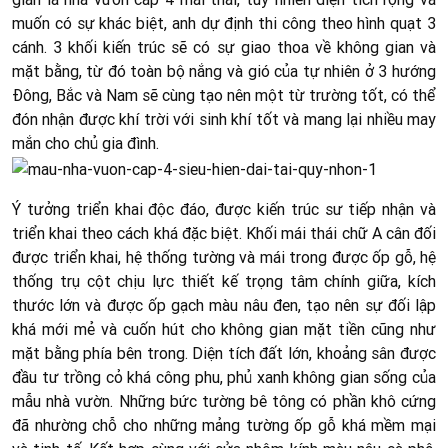
muốn có sự khác biệt, anh dự định thi công theo hình quạt 3
cánh. 3 khối kiến trúc sẽ có sự giao thoa về không gian và
mặt bằng, từ đó toàn bộ nắng và gió của tự nhiên ở 3 hướng
Đông, Bắc và Nam sẽ cùng tạo nên một từ trường tốt, có thể
đón nhận được khí trời với sinh khí tốt và mang lại nhiều may
mắn cho chủ gia đình.
Ý tưởng triển khai độc đáo, được kiến trúc sư tiếp nhận và
triển khai theo cách khá đặc biệt. Khối mái thái chữ A cân đối
được triển khai, hệ thống tường và mái trong được ốp gỗ, hệ
thống trụ cột chịu lực thiết kế trọng tâm chính giữa, kích
thước lớn và được ốp gạch màu nâu đen, tạo nên sự đối lập
khá mới mẻ và cuốn hút cho không gian mặt tiền cũng như
mặt bằng phía bên trong. Diện tích đất lớn, khoảng sân được
đầu tư trồng cỏ khá công phu, phủ xanh không gian sống của
mẫu nhà vườn. Những bức tường bê tông có phần khô cứng
đã nhường chỗ cho những mảng tường ốp gỗ khá mềm mại