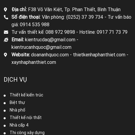
Địa chỉ:
F38 Võ Văn Kiệt, Tp. Phan Thiết, Bình Thuận
Số điện thoại:
Văn phòng: (0252) 37 39 734 -
Tư vấn báo
giá: 0914 535 988
Tư vấn thiết kế: 088 972 9898 -
Hotline: 0917 71 73 79
Email:
kientrucdaq@gmail.com -
kientrucanhquoc@gmail.com
Website:
doananhquoc.com - thietkenhaphanthiet.com -
xaynhaphanthiet.com
DỊCH VỤ
Thiết kế kiến trúc
Biệt thự
Nhà phố
Thiết kế nội thất
Nhà cấp 4
Thi công xây dựng