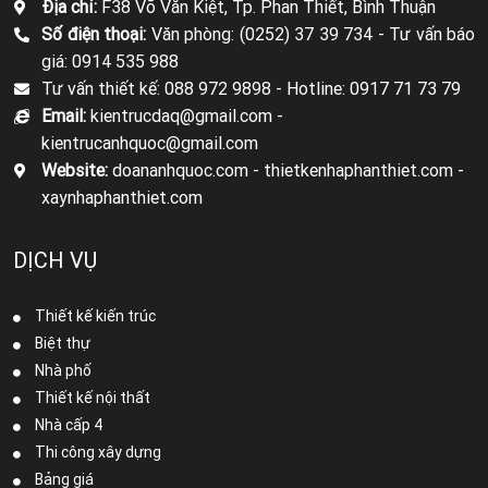
Địa chỉ:
F38 Võ Văn Kiệt, Tp. Phan Thiết, Bình Thuận
Số điện thoại:
Văn phòng: (0252) 37 39 734 -
Tư vấn báo
giá: 0914 535 988
Tư vấn thiết kế: 088 972 9898 -
Hotline: 0917 71 73 79
Email:
kientrucdaq@gmail.com -
kientrucanhquoc@gmail.com
Website:
doananhquoc.com - thietkenhaphanthiet.com -
xaynhaphanthiet.com
DỊCH VỤ
Thiết kế kiến trúc
Biệt thự
Nhà phố
Thiết kế nội thất
Nhà cấp 4
Thi công xây dựng
Bảng giá