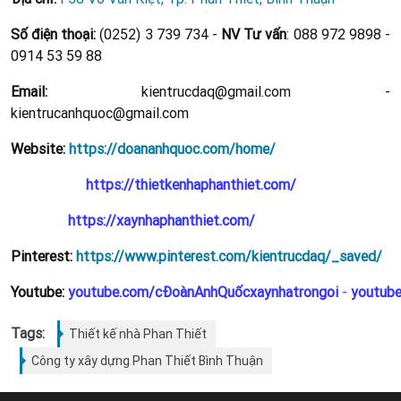
Số điện thoại:
(0252) 3 739 734 -
NV Tư vấn
: 088 972 9898 -
0914 53 59 88
Email:
kientrucdaq@gmail.com -
kientrucanhquoc@gmail.com
Website:
https://doananhquoc.com/home/
https://thietkenhaphanthiet.com/
https://xaynhaphanthiet.com/
Pinterest:
https://www.pinterest.com/kientrucdaq/_saved/
Youtube:
youtube.com/cĐoànAnhQuốcxaynhatrongoi
-
youtub
Tags:
Thiết kế nhà Phan Thiết
Công ty xây dựng Phan Thiết Bình Thuận