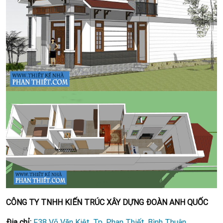
CÔNG TY TNHH KIẾN TRÚC XÂY DỰNG ĐOÀN ANH QUỐC
Địa chỉ:
F38 Võ Văn Kiệt, Tp. Phan Thiết, Bình Thuận