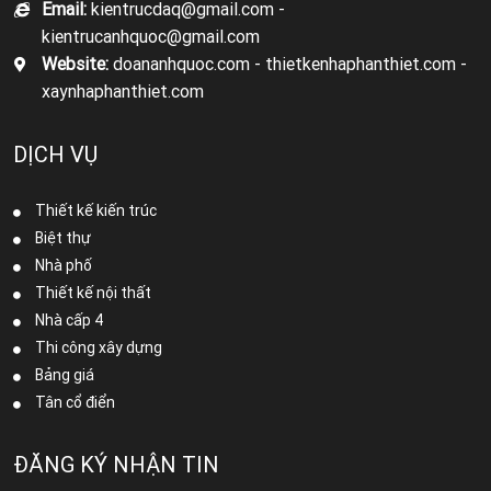
Email:
kientrucdaq@gmail.com -
kientrucanhquoc@gmail.com
Website:
doananhquoc.com - thietkenhaphanthiet.com -
xaynhaphanthiet.com
DỊCH VỤ
Thiết kế kiến trúc
Biệt thự
Nhà phố
Thiết kế nội thất
Nhà cấp 4
Thi công xây dựng
Bảng giá
Tân cổ điển
ĐĂNG KÝ NHẬN TIN