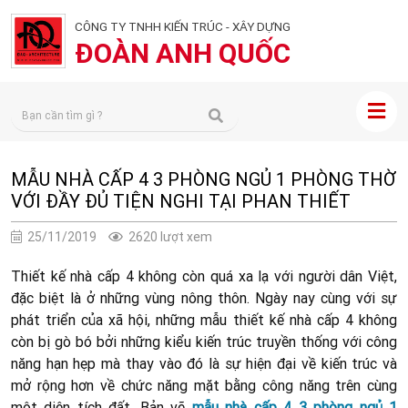
CÔNG TY TNHH KIẾN TRÚC - XÂY DỰNG
ĐOÀN ANH QUỐC
MẪU NHÀ CẤP 4 3 PHÒNG NGỦ 1 PHÒNG THỜ
VỚI ĐẦY ĐỦ TIỆN NGHI TẠI PHAN THIẾT
25/11/2019
2620 lượt xem
Thiết kế nhà cấp 4 không còn quá xa lạ với người dân Việt,
đặc biệt là ở những vùng nông thôn. Ngày nay cùng với sự
phát triển của xã hội, những mẫu thiết kế nhà cấp 4 không
còn bị gò bó bởi những kiểu kiến trúc truyền thống với công
năng hạn hẹp mà thay vào đó là sự hiện đại về kiến trúc và
mở rộng hơn về chức năng mặt bằng công năng trên cùng
một diện tích đất. Bản vẽ
mẫu nhà cấp 4 3 phòng ngủ 1