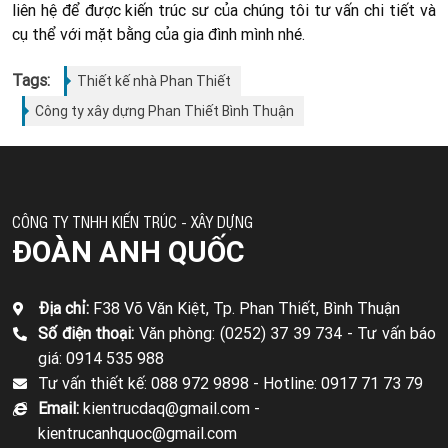
liên hệ để được kiến trúc sư của chúng tôi tư vấn chi tiết và
cụ thể với mặt bằng của gia đình mình nhé.
Tags:
Thiết kế nhà Phan Thiết
Công ty xây dựng Phan Thiết Bình Thuận
CÔNG TY TNHH KIẾN TRÚC - XÂY DỰNG
ĐOÀN ANH QUỐC
Địa chỉ:
F38 Võ Văn Kiệt, Tp. Phan Thiết, Bình Thuận
Số điện thoại:
Văn phòng: (0252) 37 39 734 -
Tư vấn báo
giá: 0914 535 988
Tư vấn thiết kế: 088 972 9898 -
Hotline: 0917 71 73 79
Email:
kientrucdaq@gmail.com -
kientrucanhquoc@gmail.com