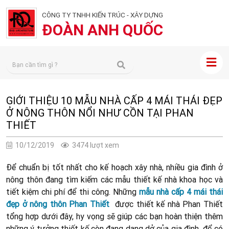
CÔNG TY TNHH KIẾN TRÚC - XÂY DỰNG
ĐOÀN ANH QUỐC
GIỚI THIỆU 10 MẪU NHÀ CẤP 4 MÁI THÁI ĐẸP
Ở NÔNG THÔN NỔI NHƯ CỒN TẠI PHAN
THIẾT
10/12/2019
3474 lượt xem
Để chuẩn bị tốt nhất cho kế hoạch xây nhà, nhiều gia đình ở
nông thôn đang tìm kiếm các mẫu thiết kế nhà khoa học và
tiết kiệm chi phí để thi công. Những
mẫu nhà cấp 4 mái thái
đẹp ở nông thôn Phan Thiết
được thiết kế nhà Phan Thiết
tổng hợp dưới đây, hy vọng sẽ giúp các bạn hoàn thiện thêm
những ý tưởng thiết kế còn đang dang dở của gia đình, để có