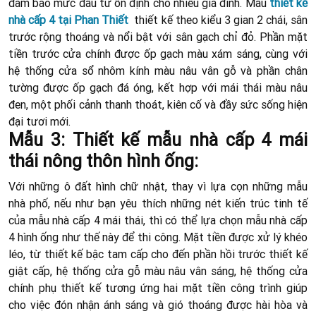
đảm bảo mức đầu tư ổn định cho nhiều gia đình. Mẫu
thiết kế
nhà cấp 4 tại Phan Thiết
thiết kế theo kiểu 3 gian 2 chái, sân
trước rộng thoáng và nổi bật với sân gạch chỉ đỏ. Phần mặt
tiền trước cửa chính được ốp gạch màu xám sáng, cùng với
hệ thống cửa sổ nhôm kính màu nâu vân gỗ và phần chân
tường được ốp gạch đá óng, kết hợp với mái thái màu nâu
đen, một phối cảnh thanh thoát, kiên cố và đầy sức sống hiện
đại tươi mới.
Mẫu 3: Thiết kế mẫu nhà cấp 4 mái
thái nông thôn hình ống:
Với những ô đất hình chữ nhật, thay vì lựa cọn những mẫu
nhà phố, nếu như bạn yêu thích những nét kiến trúc tinh tế
của mẫu nhà cấp 4 mái thái, thì có thể lựa chọn mẫu nhà cấp
4 hình ống như thế này để thi công. Mặt tiền được xử lý khéo
léo, từ thiết kế bậc tam cấp cho đến phần hồi trước thiết kế
giật cấp, hệ thống cửa gỗ màu nâu vân sáng, hệ thống cửa
chính phụ thiết kế tương ứng hai mặt tiền công trình giúp
cho việc đón nhận ánh sáng và gió thoáng được hài hòa và