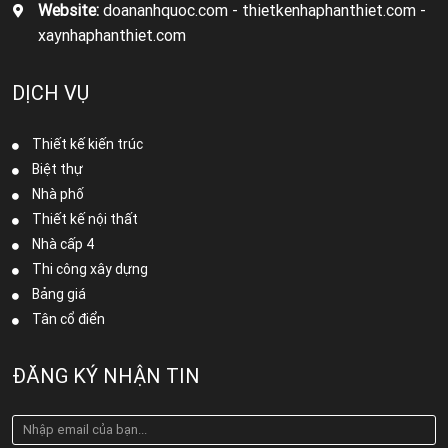
Website:
doananhquoc.com - thietkenhaphanthiet.com -
xaynhaphanthiet.com
DỊCH VỤ
Thiết kế kiến trúc
Biệt thự
Nhà phố
Thiết kế nội thất
Nhà cấp 4
Thi công xây dựng
Bảng giá
Tân cổ điển
ĐĂNG KÝ NHẬN TIN