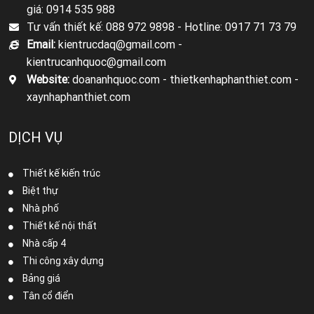
giá: 0914 535 988
Tư vấn thiết kế: 088 972 9898 -
Hotline: 0917 71 73 79
Email:
kientrucdaq@gmail.com -
kientrucanhquoc@gmail.com
Website:
doananhquoc.com - thietkenhaphanthiet.com -
xaynhaphanthiet.com
DỊCH VỤ
Thiết kế kiến trúc
Biệt thự
Nhà phố
Thiết kế nội thất
Nhà cấp 4
Thi công xây dựng
Bảng giá
Tân cổ điển