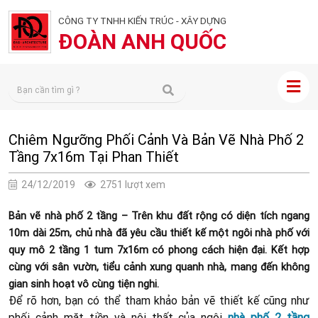
CÔNG TY TNHH KIẾN TRÚC - XÂY DỰNG
ĐOÀN ANH QUỐC
Chiêm Ngưỡng Phối Cảnh Và Bản Vẽ Nhà Phố 2
Tầng 7x16m Tại Phan Thiết
24/12/2019
2751 lượt xem
Bản vẽ nhà phố 2 tầng – Trên khu đất rộng có diện tích ngang
10m dài 25m, chủ nhà đã yêu cầu thiết kế một ngôi nhà phố với
quy mô 2 tầng 1 tum 7x16m có phong cách hiện đại. Kết hợp
cùng với sân vườn, tiểu cảnh xung quanh nhà, mang đến không
gian sinh hoạt vô cùng tiện nghi.
Để rõ hơn, bạn có thể tham khảo bản vẽ thiết kế cũng như
phối cảnh mặt tiền và nội thất của ngôi
nhà phố 2 tầng