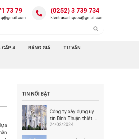
71 73 79
(0252) 3 739 734
daq@gmail.com
kientrucanhquoc@gmail.com
 CẤP 4
BẢNG GIÁ
TƯ VẤN
TIN NỔI BẬT
Công ty xây dựng uy
tín Bình Thuận thiết kế
24/02/2024
lâu đài tân cổ điển
lựa
Pháp tuyệt đẹp tại
 cần
Phan Thiết