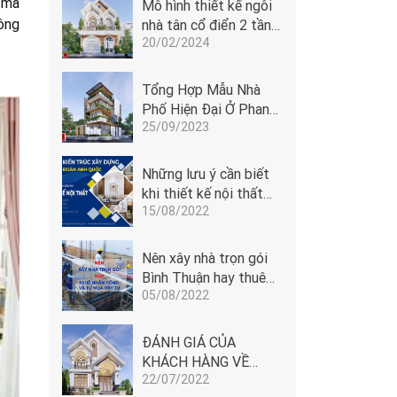
 mà
Mô hình thiết kế ngôi
ông
nhà tân cổ điển 2 tầng
20/02/2024
cửa vòm tại Phan
Thiết
Tổng Hợp Mẫu Nhà
Phố Hiện Đại Ở Phan
25/09/2023
Thiết - Bình Thuận
Những lưu ý cần biết
khi thiết kế nội thất
15/08/2022
Phan Thiết
Nên xây nhà trọn gói
Bình Thuận hay thuê
05/08/2022
nhân công và tự mua
vật tư
ĐÁNH GIÁ CỦA
KHÁCH HÀNG VỀ
22/07/2022
ĐOÀN ANH QUỐC