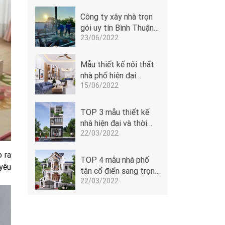
Công ty xây nhà trọn
gói uy tín Bình Thuận -
23/06/2022
Đoàn Anh Quốc
Mẫu thiết kế nội thất
nhà phố hiện đại
15/06/2022
5x14m của Đoàn Anh
Quốc tại Phan Thiết -
1506
TOP 3 mẫu thiết kế
nhà hiện đại và thời
22/03/2022
thượng
o ra
TOP 4 mẫu nhà phố
yêu
tân cổ điển sang trọng
22/03/2022
dẫn đầu xu hướng