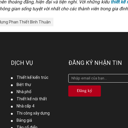
 nên thoáng đãng, hiện đại và tiện nghi. Với những kiểu
thiết kế
ông gian sống tuyệt vời nhất cho các thành viên trong gia đình
dựng Phan Thiết Bình Thuận
DỊCH VỤ
ĐĂNG KÝ NHẬN TIN
Thiết kế kiến trúc
Biệt thự
Đăng ký
Nhà phố
Thiết kế nội thất
Nhà cấp 4
Thi công xây dựng
Bảng giá
Tân cổ điển