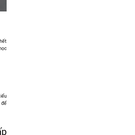
hết
 học
iểu
 để
ấp