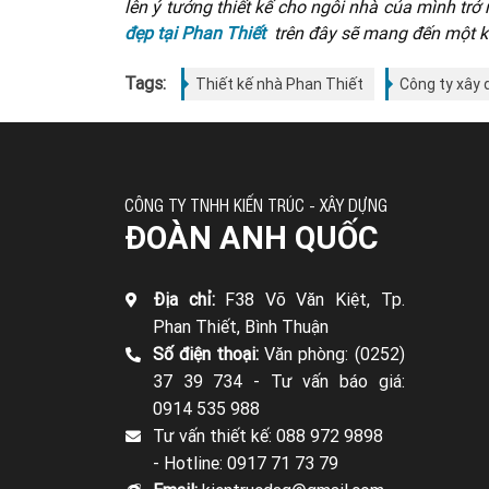
lên ý tưởng thiết kế cho ngôi nhà của mình trở
đẹp tại Phan Thiết
trên đây sẽ mang đến một kh
Tags:
Thiết kế nhà Phan Thiết
Công ty xây 
CÔNG TY TNHH KIẾN TRÚC - XÂY DỰNG
ĐOÀN ANH QUỐC
Địa chỉ:
F38 Võ Văn Kiệt, Tp.
Phan Thiết, Bình Thuận
Số điện thoại:
Văn phòng: (0252)
37 39 734 -
Tư vấn báo giá:
0914 535 988
Tư vấn thiết kế: 088 972 9898
-
Hotline: 0917 71 73 79