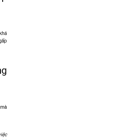
 khá
 gấp
ng
 mà
iệc