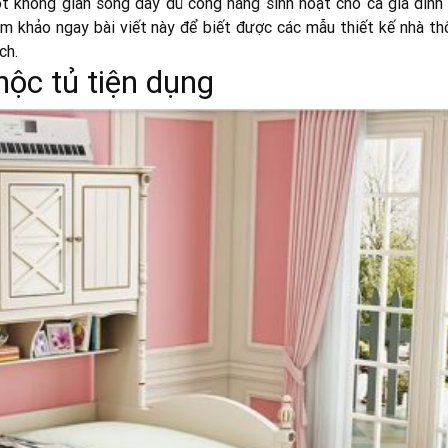
ột không gian sống đầy đủ công năng sinh hoạt cho cả gia đình
am khảo ngay bài viết này để biết được các mẫu thiết kế nhà th
ch.
hộc tủ tiện dụng