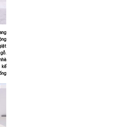
ang
rộng
giật
gỗ.
 nhà
 kế
sống