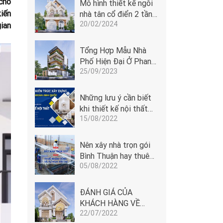
cho
Mô hình thiết kế ngôi
iến
nhà tân cổ điển 2 tầng
20/02/2024
cửa vòm tại Phan
ian
Thiết
Tổng Hợp Mẫu Nhà
Phố Hiện Đại Ở Phan
25/09/2023
Thiết - Bình Thuận
Những lưu ý cần biết
khi thiết kế nội thất
15/08/2022
Phan Thiết
Nên xây nhà trọn gói
Bình Thuận hay thuê
05/08/2022
nhân công và tự mua
vật tư
ĐÁNH GIÁ CỦA
KHÁCH HÀNG VỀ
22/07/2022
ĐOÀN ANH QUỐC