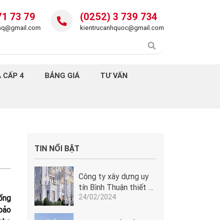
71 73 79
(0252) 3 739 734
daq@gmail.com
kientrucanhquoc@gmail.com
 CẤP 4
BẢNG GIÁ
TƯ VẤN
TIN NỔI BẬT
Công ty xây dựng uy
tín Bình Thuận thiết kế
24/02/2024
lâu đài tân cổ điển
ống
Pháp tuyệt đẹp tại
 bảo
Phan Thiết