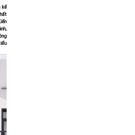
n kế
hất
Kiến
nh,
ông
iểu