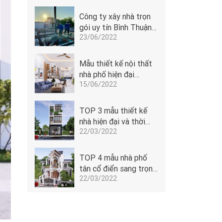
Công ty xây nhà trọn
gói uy tín Bình Thuận -
23/06/2022
Đoàn Anh Quốc
Mẫu thiết kế nội thất
nhà phố hiện đại
15/06/2022
5x14m của Đoàn Anh
Quốc tại Phan Thiết -
1506
TOP 3 mẫu thiết kế
nhà hiện đại và thời
22/03/2022
thượng
TOP 4 mẫu nhà phố
tân cổ điển sang trọng
22/03/2022
dẫn đầu xu hướng