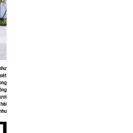
như
sát
rong
ông
ươi
 hài
nhu