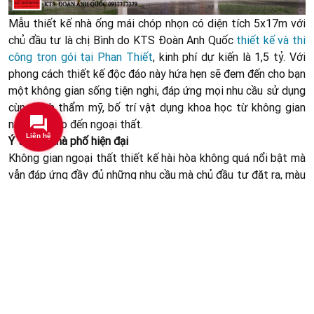
Mẫu thiết kế nhà ống mái chóp nhọn có diện tích 5x17m với
chủ đầu tư là chị Bình do KTS Đoàn Anh Quốc
thiết kế và thi
công trọn gói tại Phan Thiết
, kinh phí dự kiến là 1,5 tỷ. Với
phong cách thiết kế độc đáo này hứa hẹn sẽ đem đến cho bạn
một không gian sống tiện nghi, đáp ứng mọi nhu cầu sử dụng
cùng tính thẩm mỹ, bố trí vật dụng khoa học từ không gian
nội thất cho đến ngoại thất.
Ý tưởng nhà phố hiện đại
Không gian ngoại thất thiết kế hài hòa không quá nổi bật mà
vẫn đáp ứng đầy đủ những nhu cầu mà chủ đầu tư đặt ra, màu
sắc nhẹ nhàng, không gian thoáng mát hợp phong thủy. Mẫu
nhà ống này đem lại sự hài hòa ở các chi tiết tổng thể, vừa
có cảm giác đơn giản nhưng vẫn có sự tinh tế trong toàn bộ
kiến trúc của căn nhà. Gia đình yêu cầu thiết kế nhà phố đẹp
theo kiến trúc hiện đại, công năng 2 tầng kết hợp với thiết kế
tiểu cảnh và có khu vực gara để xe.