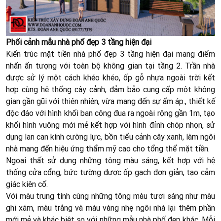
Phối cảnh mẫu nhà phố đẹp 3 tầng hiện đại
Kiến trúc mặt tiền nhà phố đẹp 3 tầng hiện đại mang điểm
nhấn ấn tượng với toàn bộ không gian tại tầng 2. Trần nhà
được sử lý một cách khéo khéo, ốp gỗ nhựa ngoài trời kết
hợp cùng hệ thống cây cảnh, đảm bảo cung cấp một không
gian gần gũi với thiên nhiên, vừa mang đến sự ấm áp., thiết kế
độc đáo với hình khối ban công đua ra ngoài rộng gần 1m, tạo
khối hình vuông mới mẻ kết hợp với hình đỉnh chóp nhọn, sử
dụng lan can kính cường lực, bồn tiểu cảnh cây xanh, làm ngôi
nhà mang đến hiệu ứng thẩm mỹ cao cho tổng thể mặt tiền.
Ngoại thất sử dụng những tông màu sáng, kết hợp với hệ
thống cửa cổng, bức tường được ốp gạch đơn giản, tạo cảm
giác kiên cố.
Với màu trung tính cùng những tông màu tươi sáng như màu
ghi xám, màu trắng và màu vàng nhẹ ngôi nhà lại thêm phần
mới mẻ và khác biệt so với những mẫu nhà phố đẹp khác. Mỗi