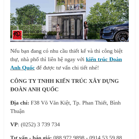
Nếu bạn đang có nhu cầu thiết kế và thi công biệt
thự, nhà phố thì liên hệ ngay với
kiến trúc Đoàn
Anh Quốc
để được tư vấn chi tiết nhé!
CÔNG TY TNHH KIẾN TRÚC XÂY DỰNG
ĐOÀN ANH QUỐC
Địa chỉ:
F38 Võ Văn Kiệt, Tp. Phan Thiết, Bình
Thuận
VP
: (0252) 3 739 734
Tư vấn - báo giá:
088 972 9898 - 0914 53 59 88