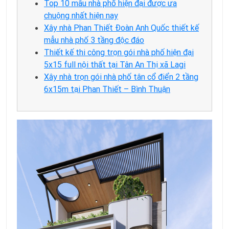
Top 10 mẫu nhà phố hiện đại được ưa
chuộng nhất hiện nay
Xây nhà Phan Thiết Đoàn Anh Quốc thiết kế
mẫu nhà phố 3 tầng độc đáo
Thiết kế thi công trọn gói nhà phố hiện đại
5x15 full nội thất tại Tân An Thị xã Lagi
Xây nhà trọn gói nhà phố tân cổ điển 2 tầng
6x15m tại Phan Thiết – Bình Thuận