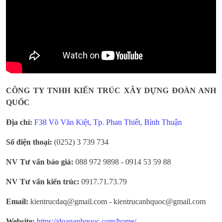
CÔNG TY TNHH KIẾN TRÚC XÂY DỰNG ĐOÀN ANH
QUỐC
Địa chỉ:
F38 Võ Văn Kiệt, Tp. Phan Thiết, Bình Thuận
Số điện thoại:
(0252) 3 739 734
NV Tư vấn báo giá:
088 972 9898 - 0914 53 59 88
NV Tư vấn kiến trúc:
0917.71.73.79
Email:
kientrucdaq@gmail.com - kientrucanhquoc@gmail.com
Website:
https://doananhquoc.com/home/