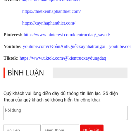
https://thietkenhaphanthiet.com/
https://xaynhaphanthiet.com/
Pinterest:
https://www.pinterest.com/kientrucdaq/_saved/
Youtube:
youtube.com/cĐoànAnhQuốcxaynhatrongoi
-
youtube.c
Tiktok:
https://www.tiktok.com/@kientrucxaydungdaq
BÌNH LUẬN
Quý khách vui lòng điền đầy đủ thông tin liên lạc. Số điện
thoại của quý khách sẽ không hiển thị công khai.