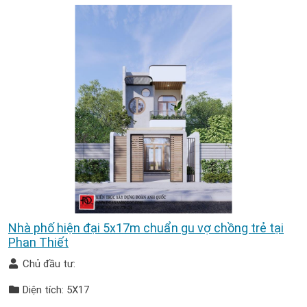
Nhà phố hiện đại 5x17m chuẩn gu vợ chồng trẻ tại
Phan Thiết
Chủ đầu tư:
Diện tích: 5X17