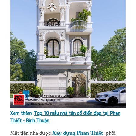
Xem thêm:
Top 10 mẫu nhà tân cổ điển đẹp tại Phan
Thiết - Bình Thuận
Mặt tiền nhà được
Xây dựng Phan Thiết
phối