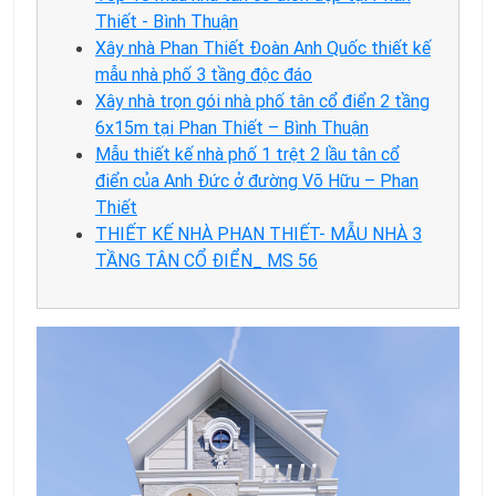
Thiết - Bình Thuận
Xây nhà Phan Thiết Đoàn Anh Quốc thiết kế
mẫu nhà phố 3 tầng độc đáo
Xây nhà trọn gói nhà phố tân cổ điển 2 tầng
6x15m tại Phan Thiết – Bình Thuận
Mẫu thiết kế nhà phố 1 trệt 2 lầu tân cổ
điển của Anh Đức ở đường Võ Hữu – Phan
Thiết
THIẾT KẾ NHÀ PHAN THIẾT- MẪU NHÀ 3
TẦNG TÂN CỔ ĐIỂN_ MS 56