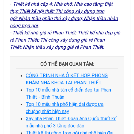
-
Thiết kế nhà cấp 4
;
N
hà phố;
Nhà cao tầng;
Biệt
thự
;
Thiết kế nội thất
;
Thi công xây dựng trọn
gói
;
Nhận thầu phần thô xây dựng
;
Nhận thầu nhân
công trọn gói
;
-
Thiết kế nhà giá rẻ Phan Thiết;
Thiết kế nhà đẹp giá
rẻ Phan Thiết;
Thi công xây dựng giá rẻ Phan
Thiết;
Nhận thầu xây dựng giá rẻ Phan Thiế
t.
CÓ THỂ BẠN QUAN TÂM:
CÔNG TRÌNH NHÀ Ở KẾT HỢP PHÒNG
KHÁM NHA KHOA TẠI PHAN THIẾT
Top 10 mẫu nhà tân cổ điển đẹp tại Phan
Thiết - Bình Thuận
Top 10 mẫu nhà phố hiện đại được ưa
chuộng nhất hiện nay
Xây nhà Phan Thiết Đoàn Anh Quốc thiết kế
mẫu nhà phố 3 tầng độc đáo
Thiết kế thi công trọn gói nhà phố hiện đại