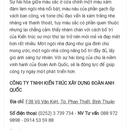
Sự hài hòa giữa màu sắc ở cửa chính một màu xám
đậm làm ngôi nhà nổi bật, màu nâu của phần gạch ốp
vách ban công, và tone chủ đạo vẩn là xám trắng nhẹ
nhàng và thanh thoát, tuy màu sắc có phần quen thuộc
nhưng lại chẳng cảm thấy nhàm chán với cách bố trí
của Kiến trúc sư mọi thứ lại trở nên mới mẻ và đẹp mắt
hơn rất nhiều. Một ngôi nhà đúng như gia đình chú
mong ước, một ngôi nhà công năng bố trí đầy đủ, lấy
gió ánh sáng tự nhiên. Với sự hài lòng của chú là niềm
vinh hạnh của Đoàn Anh Quốc, sẽ là động lực để giúp
công ty ngày một phát triển hơn.
CÔNG TY TNHH KIẾN TRÚC XÂY DỰNG ĐOÀN ANH
QUỐC
Địa chỉ:
F38 Võ Văn Kiệt, Tp. Phan Thiết, Bình Thuận
Số điện thoại:
(0252) 3 739 734 -
NV Tư vấn
: 088 972
9898 - 0914 53 59 88