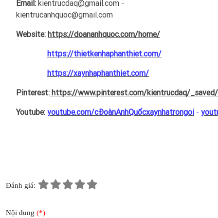
Email:
kientrucdaq@gmail.com -
kientrucanhquoc@gmail.com
Website:
https://doananhquoc.com/home/
https://thietkenhaphanthiet.com/
https://xaynhaphanthiet.com/
Pinterest:
https://www.pinterest.com/kientrucdaq/_saved/
Youtube:
youtube.com/cĐoànAnhQuốcxaynhatrongoi
-
yout
Đánh giá:
Nội dung
(*)