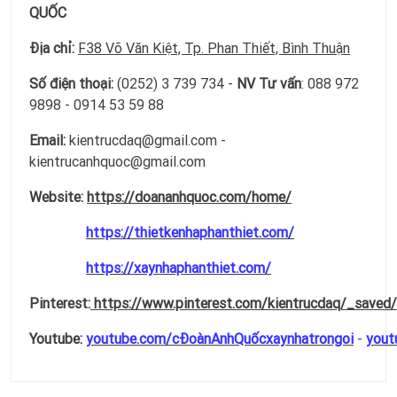
QUỐC
Địa chỉ:
F38 Võ Văn Kiệt, Tp. Phan Thiết, Bình Thuận
Số điện thoại:
(0252) 3 739 734 -
NV Tư vấn
: 088 972
9898 - 0914 53 59 88
Email:
kientrucdaq@gmail.com -
kientrucanhquoc@gmail.com
Website:
https://doananhquoc.com/home/
https://thietkenhaphanthiet.com/
https://xaynhaphanthiet.com/
Pinterest:
https://www.pinterest.com/kientrucdaq/_saved/
Youtube:
youtube.com/cĐoànAnhQuốcxaynhatrongoi
-
yout