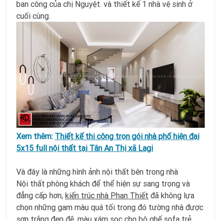
ban công của chị Nguyệt. và thiết kế 1 nhà vệ sinh ở
cuối cùng.
Xem thêm:
Thiết kế thi công trọn gói nhà phố hiện đại
5x15 full nội thất tại Tân An Thị xã Lagi
Và đây là những hình ảnh nội thất bên trong nhà
Nội thất phòng khách để thể hiện sự sang trọng và
đẳng cấp hơn,
kiến trúc nhà Phan Thiết
đã không lựa
chọn những gam màu quá tối trong đó tường nhà được
sơn trắng đẹp đẽ, màu xám sọc cho bộ ghế sofa trẻ