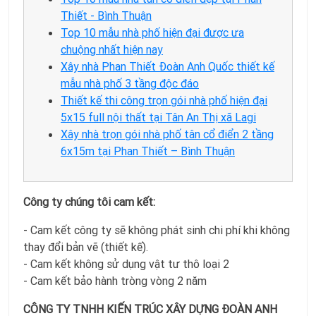
Thiết - Bình Thuận
Top 10 mẫu nhà phố hiện đại được ưa
chuộng nhất hiện nay
Xây nhà Phan Thiết Đoàn Anh Quốc thiết kế
mẫu nhà phố 3 tầng độc đáo
Thiết kế thi công trọn gói nhà phố hiện đại
5x15 full nội thất tại Tân An Thị xã Lagi
Xây nhà trọn gói nhà phố tân cổ điển 2 tầng
6x15m tại Phan Thiết – Bình Thuận
Công ty chúng tôi cam kết:
- Cam kết công ty sẽ không phát sinh chi phí khi không
thay đổi bản vẽ (thiết kế).
- Cam kết không sử dụng vật tư thô loại 2
- Cam kết bảo hành tròng vòng 2 năm
CÔNG TY TNHH KIẾN TRÚC XÂY DỰNG ĐOÀN ANH