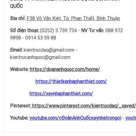
QUỐC
Địa chỉ:
F38 Võ Văn Kiệt, Tp. Phan Thiết, Bình Thuận
Số điện thoại:
(0252) 3 739 734 -
NV Tư vấn
: 088 972
9898 - 0914 53 59 88
Email:
kientrucdaq@gmail.com -
kientrucanhquoc@gmail.com
Website:
https://doananhquoc.com/home/
https://thietkenhaphanthiet.com/
https://xaynhaphanthiet.com/
Pinterest:
https://www.pinterest.com/kientrucdaq/_saved/
Youtube:
youtube.com/cĐoànAnhQuốcxaynhatrongoi
-
yout