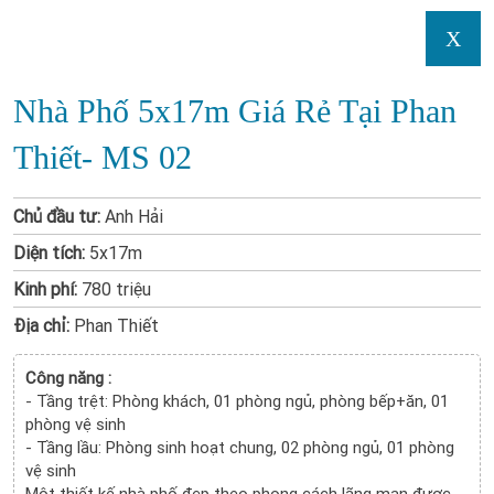
X
Nhà Phố 5x17m Giá Rẻ Tại Phan
Thiết- MS 02
Chủ đầu tư:
Anh Hải
Diện tích:
5x17m
Kinh phí:
780 triệu
Địa chỉ:
Phan Thiết
Công năng :
- Tầng trệt: Phòng khách, 01 phòng ngủ, phòng bếp+ăn, 01
phòng vệ sinh
- Tầng lầu: Phòng sinh hoạt chung, 02 phòng ngủ, 01 phòng
vệ sinh
Một thiết kế nhà phố đẹp theo phong cách lãng mạn được