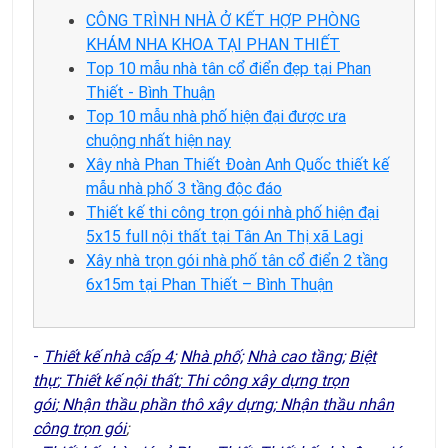
CÔNG TRÌNH NHÀ Ở KẾT HỢP PHÒNG
KHÁM NHA KHOA TẠI PHAN THIẾT
Top 10 mẫu nhà tân cổ điển đẹp tại Phan
Thiết - Bình Thuận
Top 10 mẫu nhà phố hiện đại được ưa
chuộng nhất hiện nay
Xây nhà Phan Thiết Đoàn Anh Quốc thiết kế
mẫu nhà phố 3 tầng độc đáo
Thiết kế thi công trọn gói nhà phố hiện đại
5x15 full nội thất tại Tân An Thị xã Lagi
Xây nhà trọn gói nhà phố tân cổ điển 2 tầng
6x15m tại Phan Thiết – Bình Thuận
-
Thiết kế nhà cấp 4
;
N
hà phố;
Nhà cao tầng;
Biệt
thự
;
Thiết kế nội thất
;
Thi công xây dựng trọn
gói
;
Nhận thầu phần thô xây dựng
;
Nhận thầu nhân
công trọn gói
;