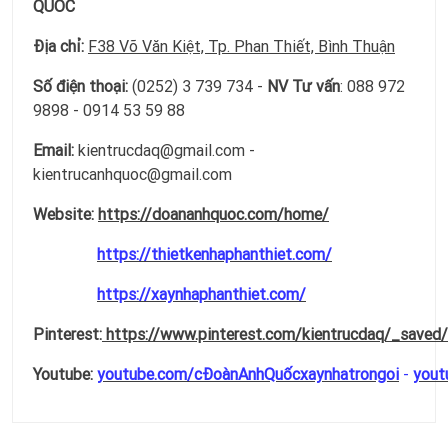
QUỐC
Địa chỉ:
F38 Võ Văn Kiệt, Tp. Phan Thiết, Bình Thuận
Số điện thoại:
(0252) 3 739 734 -
NV Tư vấn
: 088 972
9898 - 0914 53 59 88
Email:
kientrucdaq@gmail.com -
kientrucanhquoc@gmail.com
Website:
https://doananhquoc.com/home/
https://thietkenhaphanthiet.com/
https://xaynhaphanthiet.com/
Pinterest:
https://www.pinterest.com/kientrucdaq/_saved/
Youtube:
youtube.com/cĐoànAnhQuốcxaynhatrongoi
-
yout