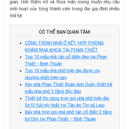
gian, tính thẩm mĩ và thoả mãn mong muốn nhu cầu
sinh hoạt của từng thành viên trong đại gia đình nhiều
thế hệ.
CÓ THỂ BẠN QUAN TÂM:
CÔNG TRÌNH NHÀ Ở KẾT HỢP PHÒNG
KHÁM NHA KHOA TẠI PHAN THIẾT
Top 10 mẫu nhà tân cổ điển đẹp tại Phan
Thiết - Bình Thuận
Top 10 mẫu nhà phố hiện đại được ưa
chuộng nhất hiện nay
Xây nhà Phan Thiết Đoàn Anh Quốc thiết kế
mẫu nhà phố 3 tầng độc đáo
Thiết kế thi công trọn gói nhà phố hiện đại
5x15 full nội thất tại Tân An Thị xã Lagi
Xây nhà trọn gói nhà phố tân cổ điển 2 tầng
6x15m tại Phan Thiết – Bình Thuận