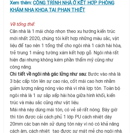
Xem thêm:
CÔNG TRÌNH NHÀ Ở KẾT HỢP PHÒNG
KHÁM NHA KHOA TẠI PHAN THIẾT
Về tổng thể:
Căn nhà là 1 mái chóp nhọn theo xu hướng kiến trúc
mới nhất 2020, chúng tôi kết hợp những màu sắc, vật
liệu để tạo nên 1 tổng thể cho ngôi nhà 1 cách hài hòa,
trẻ trung 1 mảng tường xám kết hợp gỗ. Ngôi nhà rất
hiện đại nhưng không kém phần thẩm mỹ cũng như
công năng.
Chi tiết về ngôi nhà gác lửng như sau:
Bước vào nhà là
3 bậc cấp tôn lên sự cao ráo, cốt mái cao hơn nhằm
giảm lượng nắng nóng vào nhà vì nhà lợp tôn. Toàn bộ
ngôi nhà là 1 sự sắp xếp hài hòa giữa hình khối, kiến
trúc và màu sắc cũng như vật liệu.
Mái nhà này dùng mái tôn, có vẻ sẽ rất nóng. Bây giờ
thì tôn được cải cách phủ 1 lớp PU cách nhiệt dày
20mm các bạn nên sử dụng tôn này vì nó có khả năng
cách âm, cách nhiệt tạo được sự mát mẻ cho ngôi nhà.