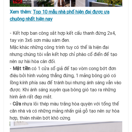
Xem thêm:
Top 10 mẫu nhà phố hiện đại được ưa
chuộng nhất hiện nay
- Kết hợp ban công sắt hợp kết cấu thanh đứng 2x4,
tay vịn 3x6 sơn màu xám đen.
Mặc khác những công trình tuy có thể là hiện đại
nhưng chúng tôi vẫn kết hợp chỉ phào cổ điển để tạo
nên sự hài hòa cân đối.
-
Mặt tiền
có 1 cửa sổ giả để tạo vòm cong bớt đơn
điệu bởi hình vuông thẳng đứng, 1 mảng bông gió có
lồng kính phía sau để tránh bụi nhưng ánh sáng vẫn vào
được. Khi ánh sáng xuyên qua bông gió tạo ra những
hình ảnh rất đẹp mắt.
-
Cửa
nhựa lõi thép màu trắng hòa quyện với tổng thể
căn nhà và có những mảng nhấn giả gỗ tạo nên sự hòa
hợp, thiên nhiên bớt khô cứng.