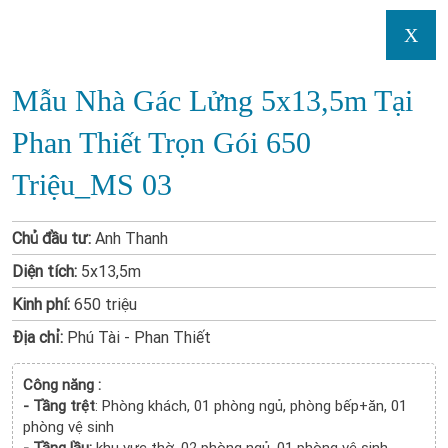
X
Mẫu Nhà Gác Lửng 5x13,5m Tại
Phan Thiết Trọn Gói 650
Triệu_MS 03
Chủ đầu tư:
Anh Thanh
Diện tích:
5x13,5m
Kinh phí:
650 triệu
Địa chỉ:
Phú Tài - Phan Thiết
Công năng :
- Tầng trệt
: Phòng khách, 01 phòng ngủ, phòng bếp+ăn, 01
phòng vệ sinh
- Tầng lầu:
khu vực thờ, 02 phòng ngủ, 01 phòng vệ sinh