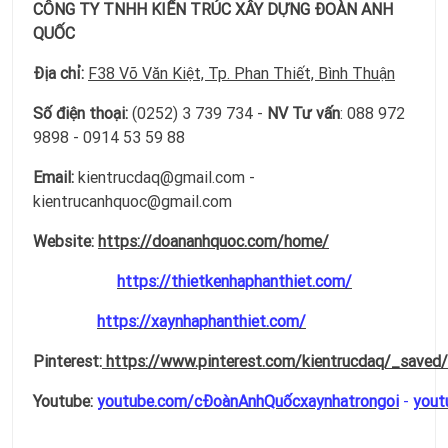
CÔNG TY TNHH KIẾN TRÚC XÂY DỰNG ĐOÀN ANH
QUỐC
Địa chỉ:
F38 Võ Văn Kiệt, Tp. Phan Thiết, Bình Thuận
Số điện thoại:
(0252) 3 739 734 -
NV Tư vấn
: 088 972
9898 - 0914 53 59 88
Email:
kientrucdaq@gmail.com -
kientrucanhquoc@gmail.com
Website:
https://doananhquoc.com/home/
https://thietkenhaphanthiet.com/
https://xaynhaphanthiet.com/
Pinterest:
https://www.pinterest.com/kientrucdaq/_saved/
Youtube:
youtube.com/cĐoànAnhQuốcxaynhatrongoi
-
yout