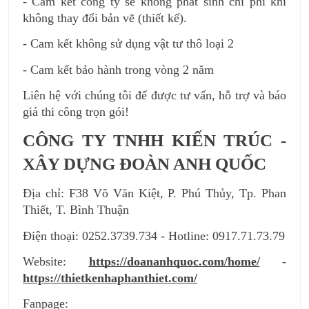
- Cam kết công ty sẽ không phát sinh chi phí khi 
không thay đổi bản vẽ (thiết kế).
- Cam kết không sử dụng vật tư thô loại 2
- Cam kết bảo hành trong vòng 2 năm
Liên hệ với chúng tôi để được tư vấn, hỗ trợ và báo 
giá thi công trọn gói!
CÔNG TY TNHH KIẾN TRÚC - 
XÂY DỰNG ĐOÀN ANH QUỐC
Địa chỉ: F38 Võ Văn Kiệt, P. Phú Thủy, Tp. Phan 
Thiết, T. Bình Thuận
Điện thoại: 0252.3739.734 - Hotline: 0917.71.73.79
Website: 
https://doananhquoc.com/home/
 - 
https://thietkenhaphanthiet.com/
Fanpage: 