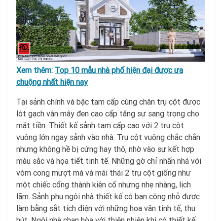
Xem thêm:
Top 10 mẫu nhà phố hiện đại được ưa
chuộng nhất hiện nay
Tại sảnh chính và bậc tam cấp cùng chân trụ cột được
lót gạch vân mây đen cao cấp tăng sự sang trọng cho
mặt tiền. Thiết kế sảnh tam cấp cao với 2 trụ cột
vuông lớn ngay sảnh vào nhà. Trụ cột vuông chắc chắn
nhưng không hề bị cứng hay thô, nhờ vào sự kết hợp
màu sắc và họa tiết tinh tế. Những gờ chỉ nhấn nhá với
vòm cong mượt mà và mái thái 2 trụ cột giống như
một chiếc cổng thành kiên cố nhưng nhẹ nhàng, lịch
lãm. Sảnh phụ ngôi nhà thiết kế có ban công nhỏ được
làm bằng sắt tích điện với những hoa văn tinh tế, thu
hút. Ngôi nhà chan hòa với thiên nhiên khi có thiết kế