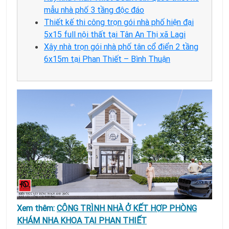
mẫu nhà phố 3 tầng độc đáo
Thiết kế thi công trọn gói nhà phố hiện đại
5x15 full nội thất tại Tân An Thị xã Lagi
Xây nhà trọn gói nhà phố tân cổ điển 2 tầng
6x15m tại Phan Thiết – Bình Thuận
Xem thêm:
CÔNG TRÌNH NHÀ Ở KẾT HỢP PHÒNG
KHÁM NHA KHOA TẠI PHAN THIẾT