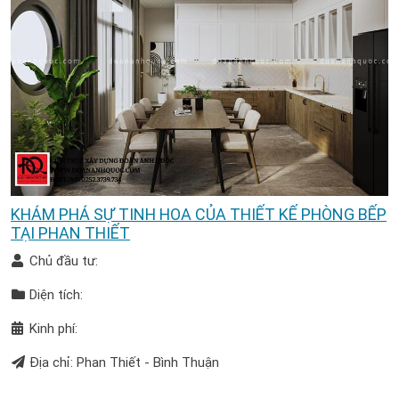
KHÁM PHÁ SỰ TINH HOA CỦA THIẾT KẾ PHÒNG BẾP
TẠI PHAN THIẾT
Chủ đầu tư:
Diện tích:
Kinh phí:
Địa chỉ: Phan Thiết - Bình Thuận