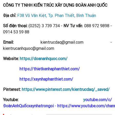
CÔNG TY TNHH KIẾN TRÚC XÂY DỰNG ĐOÀN ANH QUỐC
Địa chỉ:
F38 Võ Văn Kiệt, Tp. Phan Thiết, Bình Thuận
Số điện thoại:
(0252) 3 739 734 -
NV Tư vấn
: 088 972 9898 -
0914 53 59 88
Email:
kientrucdaq@gmail.com -
kientrucanhquoc@gmail.com
Website:
https://doananhquoc.com/
https://thietkenhaphanthiet.com/
https://xaynhaphanthiet.com/
Pinterest:
https://www.pinterest.com/kientrucdaq/_saved/
Youtube:
y
outube.com/c/
ĐoànAnhQuốcxaynhatrongoi
-
https://www.youtube.com/cha