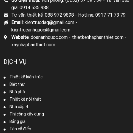
Số điện thoại:
Văn phòng: (0252) 37 39 734 -
Tư vấn báo
giá: 0914 535 988
Tư vấn thiết kế: 088 972 9898 -
Hotline: 0917 71 73 79
Email:
kientrucdaq@gmail.com -
kientrucanhquoc@gmail.com
Website:
doananhquoc.com - thietkenhaphanthiet.com -
xaynhaphanthiet.com
DỊCH VỤ
Thiết kế kiến trúc
Biệt thự
Nhà phố
Thiết kế nội thất
Nhà cấp 4
Thi công xây dựng
Bảng giá
Tân cổ điển