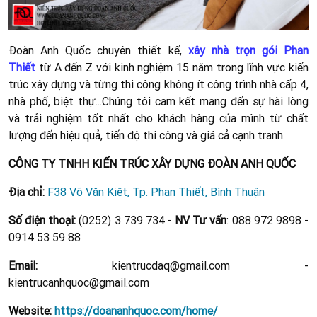
Đoàn Anh Quốc chuyên thiết kế,
xây nhà trọn gói Phan
Thiết
từ A đến Z với kinh nghiệm 15 năm trong lĩnh vực kiến
trúc xây dựng và từng thi công không ít công trình nhà cấp 4,
nhà phố, biệt thự...Chúng tôi cam kết mang đến sự hài lòng
và trải nghiệm tốt nhất cho khách hàng của mình từ chất
lượng đến hiệu quả, tiến độ thi công và giá cả cạnh tranh.
CÔNG TY TNHH KIẾN TRÚC XÂY DỰNG ĐOÀN ANH QUỐC
Địa chỉ:
F38 Võ Văn Kiệt, Tp. Phan Thiết, Bình Thuận
Số điện thoại:
(0252) 3 739 734 -
NV Tư vấn
: 088 972 9898 -
0914 53 59 88
Email:
kientrucdaq@gmail.com -
kientrucanhquoc@gmail.com
Website:
https://doananhquoc.com/home/