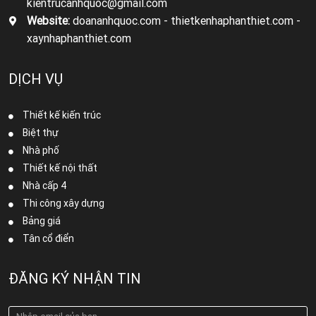
kientrucanhquoc@gmail.com
Website:
doananhquoc.com - thietkenhaphanthiet.com -
xaynhaphanthiet.com
DỊCH VỤ
Thiết kế kiến trúc
Biệt thự
Nhà phố
Thiết kế nội thất
Nhà cấp 4
Thi công xây dựng
Bảng giá
Tân cổ điển
ĐĂNG KÝ NHẬN TIN