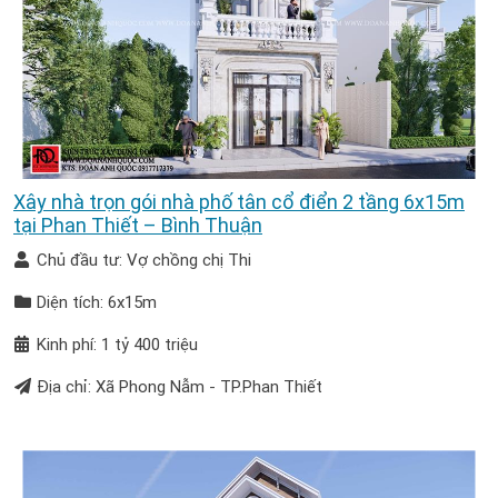
Xây nhà trọn gói nhà phố tân cổ điển 2 tầng 6x15m
tại Phan Thiết – Bình Thuận
Chủ đầu tư: Vợ chồng chị Thi
Diện tích: 6x15m
Kinh phí: 1 tỷ 400 triệu
Địa chỉ: Xã Phong Nẫm - TP.Phan Thiết