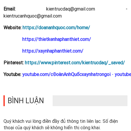
Email:
kientrucdaq@gmail.com -
kientrucanhquoc@gmail.com
Website:
https://doananhquoc.com/home/
https://thietkenhaphanthiet.com/
https://xaynhaphanthiet.com/
Pinterest:
https://www.pinterest.com/kientrucdaq/_saved/
Youtube:
youtube.com/cĐoànAnhQuốcxaynhatrongoi
-
youtub
BÌNH LUẬN
Quý khách vui lòng điền đầy đủ thông tin liên lạc. Số điện
thoại của quý khách sẽ không hiển thị công khai.