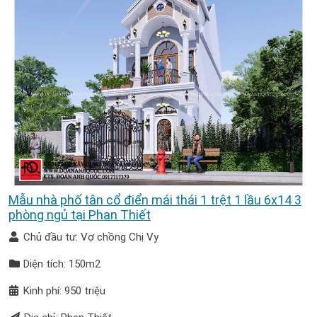
Mẫu nhà phố tân cổ điển mái thái 1 trệt 1 lầu 6x14 3
phòng ngủ tại Phan Thiết
Chủ đầu tư: Vợ chồng Chị Vy
Diện tích: 150m2
Kinh phí: 950 triệu