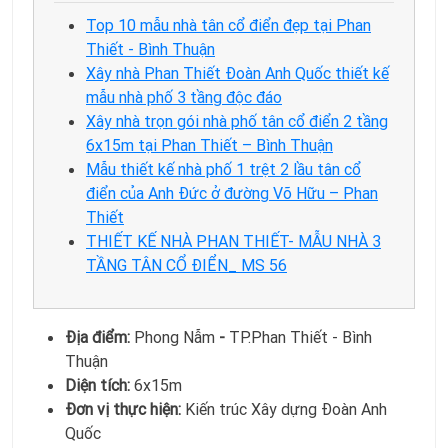
Top 10 mẫu nhà tân cổ điển đẹp tại Phan
Thiết - Bình Thuận
Xây nhà Phan Thiết Đoàn Anh Quốc thiết kế
mẫu nhà phố 3 tầng độc đáo
Xây nhà trọn gói nhà phố tân cổ điển 2 tầng
6x15m tại Phan Thiết – Bình Thuận
Mẫu thiết kế nhà phố 1 trệt 2 lầu tân cổ
điển của Anh Đức ở đường Võ Hữu – Phan
Thiết
THIẾT KẾ NHÀ PHAN THIẾT- MẪU NHÀ 3
TẦNG TÂN CỔ ĐIỂN_ MS 56
Địa điểm:
Phong Nẫm
-
TP.Phan Thiết - Bình
Thuận
Diện tích:
6x15m
Đơn vị thực hiện:
Kiến trúc Xây dựng Đoàn Anh
Quốc