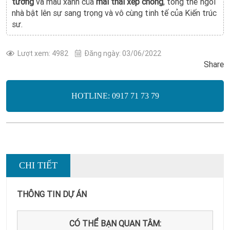
tường
và màu xanh của
mái thái
xếp chồng
, tổng thể ngôi
nhà bật lên sự sang trọng và vô cùng tinh tế của Kiến trúc
sư.
Lượt xem: 4982
Đăng ngày: 03/06/2022
Share
HOTLINE: 0917 71 73 79
CHI TIẾT
THÔNG TIN DỰ ÁN
CÓ THỂ BẠN QUAN TÂM: