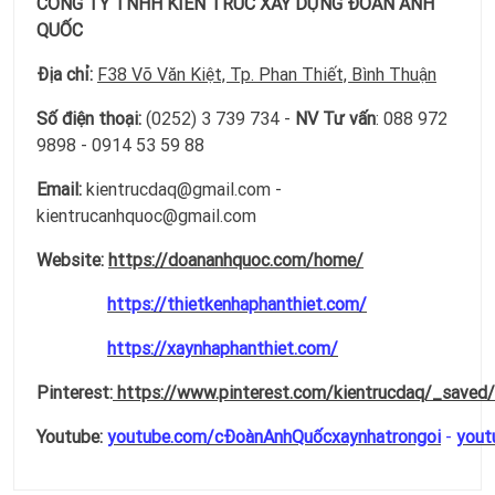
CÔNG TY TNHH KIẾN TRÚC XÂY DỰNG ĐOÀN ANH
QUỐC
Địa chỉ:
F38 Võ Văn Kiệt, Tp. Phan Thiết, Bình Thuận
Số điện thoại:
(0252) 3 739 734 -
NV Tư vấn
: 088 972
9898 - 0914 53 59 88
Email:
kientrucdaq@gmail.com -
kientrucanhquoc@gmail.com
Website:
https://doananhquoc.com/home/
https://thietkenhaphanthiet.com/
https://xaynhaphanthiet.com/
Pinterest:
https://www.pinterest.com/kientrucdaq/_saved/
Youtube:
youtube.com/cĐoànAnhQuốcxaynhatrongoi
-
yout