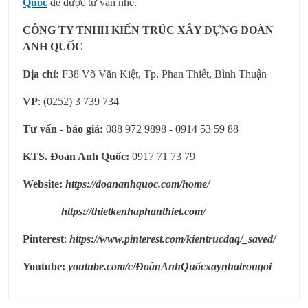
Quốc
để được tư vấn nhé.
CÔNG TY TNHH KIẾN TRÚC XÂY DỰNG ĐOÀN
ANH QUỐC
Địa chỉ:
F38 Võ Văn Kiệt, Tp. Phan Thiết, Bình Thuận
VP
: (0252) 3 739 734
Tư vấn - báo giá:
088 972 9898 - 0914 53 59 88
KTS. Đoàn Anh Quốc:
0917 71 73 79
Website:
https://doananhquoc.com/home/
https://thietkenhaphanthiet.com/
Pinterest
:
https://www.pinterest.com/kientrucdaq/_saved/
Youtube:
youtube.com/c/ĐoànAnhQuốcxaynhatrongoi