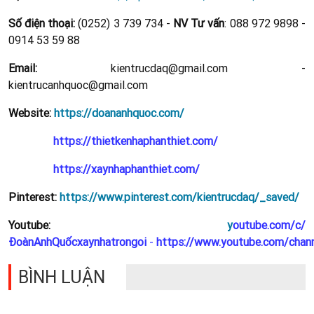
Số điện thoại:
(0252) 3 739 734 -
NV Tư vấn
: 088 972 9898 -
0914 53 59 88
Email:
kientrucdaq@gmail.com -
kientrucanhquoc@gmail.com
Website:
https://doananhquoc.com/
https://thietkenhaphanthiet.com/
https://xaynhaphanthiet.com/
Pinterest:
https://www.pinterest.com/kientrucdaq/_saved/
Youtube:
y
outube.com/c/
ĐoànAnhQuốcxaynhatrongoi
-
https://www.youtube.com/cha
BÌNH LUẬN