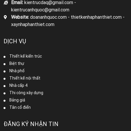
Email:
kientrucdaq@gmail.com -
kientrucanhquoc@gmail.com
Website:
doananhquoc.com - thietkenhaphanthiet.com -
xaynhaphanthiet.com
DỊCH VỤ
Thiết kế kiến trúc
Biệt thự
Nhà phố
Thiết kế nội thất
Nhà cấp 4
Thi công xây dựng
Bảng giá
Tân cổ điển
ĐĂNG KÝ NHẬN TIN