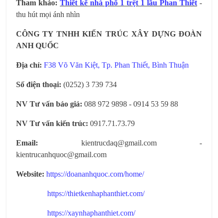
Tham khảo:
Thiết kế nhà phố 1 trệt 1 lầu Phan Thiết
-
thu hút mọi ánh nhìn
CÔNG TY TNHH KIẾN TRÚC XÂY DỰNG ĐOÀN
ANH QUỐC
Địa chỉ:
F38 Võ Văn Kiệt, Tp. Phan Thiết, Bình Thuận
Số điện thoại:
(0252) 3 739 734
NV Tư vấn báo giá:
088 972 9898 - 0914 53 59 88
NV Tư vấn kiến trúc:
0917.71.73.79
Email:
kientrucdaq@gmail.com -
kientrucanhquoc@gmail.com
Website:
https://doananhquoc.com/home/
https://thietkenhaphanthiet.com/
https://xaynhaphanthiet.com/