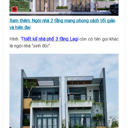
Xem thêm:
Ngôi nhà 2 tầng mang phong cách tối giản
và hiện đại
Hình:
T
hiết kế nhà phố 3 tầng Lagi
còn có tên gọi khác
là ngôi nhà “sinh đôi”.