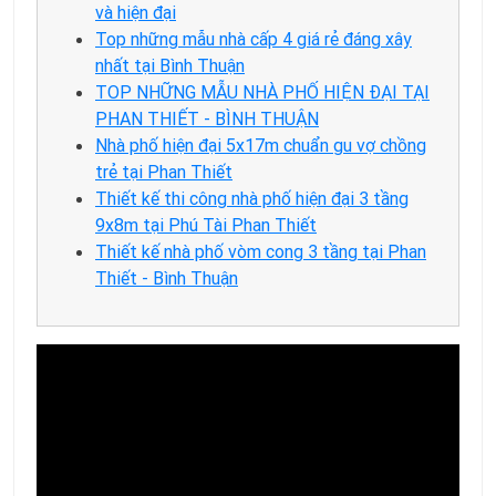
và hiện đại
Top những mẫu nhà cấp 4 giá rẻ đáng xây
nhất tại Bình Thuận
TOP NHỮNG MẪU NHÀ PHỐ HIỆN ĐẠI TẠI
PHAN THIẾT - BÌNH THUẬN
Nhà phố hiện đại 5x17m chuẩn gu vợ chồng
trẻ tại Phan Thiết
Thiết kế thi công nhà phố hiện đại 3 tầng
9x8m tại Phú Tài Phan Thiết
Thiết kế nhà phố vòm cong 3 tầng tại Phan
Thiết - Bình Thuận