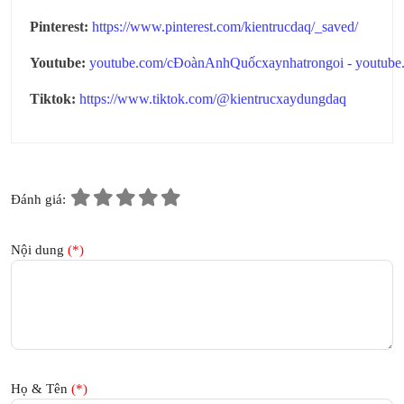
Pinterest:
https://www.pinterest.com/kientrucdaq/_saved/
Youtube:
youtube.com/cĐoànAnhQuốcxaynhatrongoi
-
youtub
Tiktok:
https://www.tiktok.com/@kientrucxaydungdaq
Đánh giá:
Nội dung
(*)
Họ & Tên
(*)