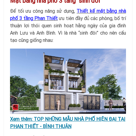
Mặt bằng nhà phố 3 tầng “sinh đôi”
Để tối ưu công năng sử dụng,
Thiết kế mặt bằng nhà
phố 3 tầng Phan Thiết
ưu tiên đầy đủ các phòng, bố trí
thuận lợi thói quen sinh hoạt hằng ngày của gia đình
Anh Lưu và Anh Bình. Vì là nhà “sinh đôi” cho nên cấu
tạo cũng giống nhau:
Xem thêm:
TOP NHỮNG MẪU NHÀ PHỐ HIỆN ĐẠI TẠI
PHAN THIẾT - BÌNH THUẬN