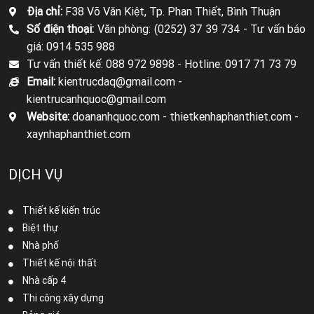
Địa chỉ:
F38 Võ Văn Kiệt, Tp. Phan Thiết, Bình Thuận
Số điện thoại:
Văn phòng: (0252) 37 39 734 -
Tư vấn báo
giá: 0914 535 988
Tư vấn thiết kế: 088 972 9898 -
Hotline: 0917 71 73 79
Email:
kientrucdaq@gmail.com -
kientrucanhquoc@gmail.com
Website:
doananhquoc.com - thietkenhaphanthiet.com -
xaynhaphanthiet.com
DỊCH VỤ
Thiết kế kiến trúc
Biệt thự
Nhà phố
Thiết kế nội thất
Nhà cấp 4
Thi công xây dựng