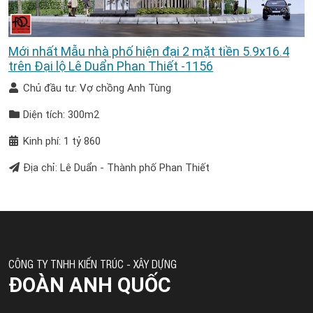
Mới nhất Mẫu nhà phố hiện đại 2 mặt tiền 5.9x16.4
trên Đại lộ Lê Duẩn Phan Thiết -1156
Chủ đầu tư: Vợ chồng Anh Tùng
Diện tích: 300m2
Kinh phí: 1 tỷ 860
Địa chỉ: Lê Duẩn - Thành phố Phan Thiết
CÔNG TY TNHH KIẾN TRÚC - XÂY DỰNG
ĐOÀN ANH QUỐC