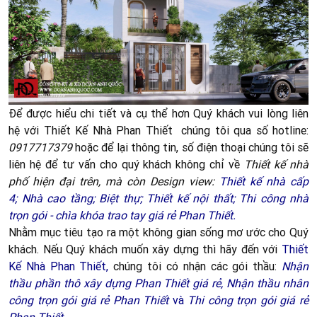
Để được hiểu chi tiết và cụ thể hơn Quý khách vui lòng liên
hệ với Thiết Kế Nhà Phan Thiết chúng tôi qua số hotline:
0917717379
hoặc để lại thông tin, số điện thoại chúng tôi sẽ
liên hệ để tư vấn cho quý khách không chỉ về
Thiết kế nhà
phố hiện đại trên, mà còn Design view:
Thiết kế nhà cấp
4;
Nhà cao tầng;
Biệt thự
;
Thiết kế nội thất
;
T
hi công nhà
trọn gói - chìa khóa trao tay giá rẻ Phan Thiết
.
Nhằm mục tiêu tạo ra một không gian sống mơ ước cho Quý
khách. Nếu Quý khách muốn xây dựng thì hãy đến với
Thiết
Kế Nhà Phan Thiết
,
chúng tôi có nhận các gói thầu:
Nhận
thầu phần thô xây dựng Phan Thiết giá rẻ,
Nhận thầu nhân
công trọn gói giá rẻ Phan Thiết
và
Thi công trọn gói giá rẻ
Phan Thiết.