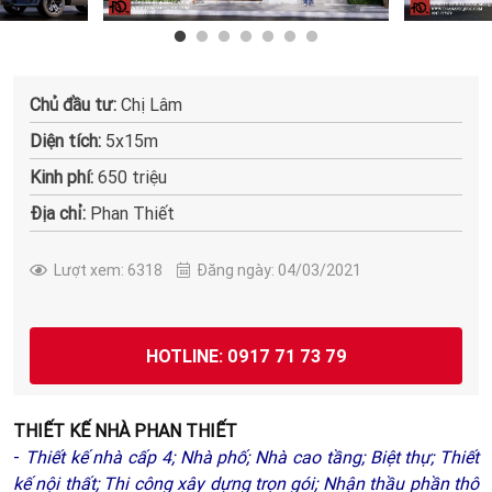
Chủ đầu tư:
Chị Lâm
Diện tích:
5x15m
Kinh phí:
650 triệu
Địa chỉ:
Phan Thiết
Lượt xem: 6318
Đăng ngày: 04/03/2021
HOTLINE: 0917 71 73 79
THIẾT KẾ NHÀ PHAN THIẾT
-
Thiết kế nhà cấp 4
;
N
hà phố;
Nhà cao tầng;
Biệt thự
;
Thiết
kế nội thất
;
Thi công xây dựng trọn gói
;
Nhận thầu phần thô