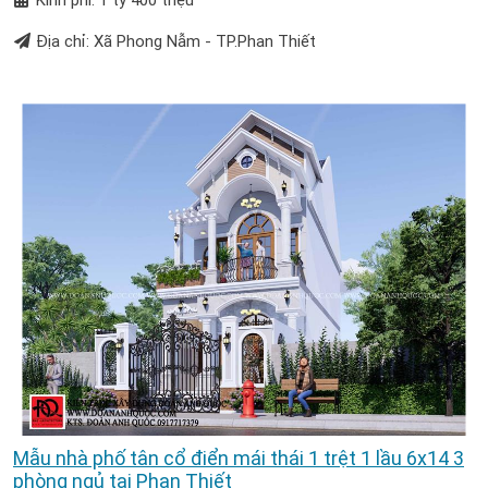
Địa chỉ: Xã Phong Nẫm - TP.Phan Thiết
Mẫu nhà phố tân cổ điển mái thái 1 trệt 1 lầu 6x14 3
phòng ngủ tại Phan Thiết