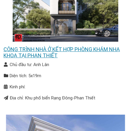
CÔNG TRÌNH NHÀ Ở KẾT HỢP PHÒNG KHÁM NHA
KHOA TẠI PHAN THIẾT
Chủ đầu tư: Anh Lân
Diện tích: 5x19m
Kinh phí:
Địa chỉ: Khu phố biển Rạng Đông-Phan Thiết