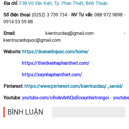
Địa chỉ:
F38 Võ Văn Kiệt, Tp. Phan Thiết, Bình Thuận
Số điện thoại:
(0252) 3 739 734 -
NV Tư vấn
: 088 972 9898 -
0914 53 59 88
Email:
kientrucdaq@gmail.com -
kientrucanhquoc@gmail.com
Website:
https://doananhquoc.com/home/
https://thietkenhaphanthiet.com/
https://xaynhaphanthiet.com/
Pinterest:
https://www.pinterest.com/kientrucdaq/_saved/
Youtube:
youtube.com/cĐoànAnhQuốcxaynhatrongoi
-
youtub
BÌNH LUẬN