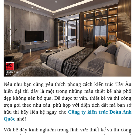
Nếu như bạn cũng yêu thích phong cách kiến trúc Tây Âu 
hiện đại thì đây là một trong những mẫu thiết kế nhà phố 
đẹp không nên bỏ qua. Để được tư vấn, thiết kế và thi công 
trọn gói theo nhu cầu, phù hợp với diện tích đất mà bạn sở 
hữu thì hãy liên hệ ngay cho 
Công ty kiến trúc Đoàn Anh 
Quốc
 nhé!
Với bề dày kinh nghiệm trong lĩnh vực thiết kế và thi công 