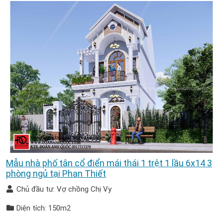
Mẫu nhà phố tân cổ điển mái thái 1 trệt 1 lầu 6x14 3
phòng ngủ tại Phan Thiết
Chủ đầu tư: Vợ chồng Chị Vy
Diện tích: 150m2