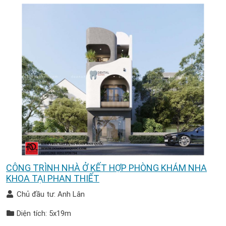
CÔNG TRÌNH NHÀ Ở KẾT HỢP PHÒNG KHÁM NHA
KHOA TẠI PHAN THIẾT
Chủ đầu tư: Anh Lân
Diện tích: 5x19m