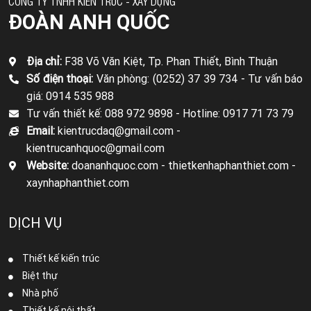
CÔNG TY TNHH KIẾN TRÚC - XÂY DỰNG
ĐOÀN ANH QUỐC
Địa chỉ:
F38 Võ Văn Kiệt, Tp. Phan Thiết, Bình Thuận
Số điện thoại:
Văn phòng: (0252) 37 39 734 -
Tư vấn báo
giá: 0914 535 988
Tư vấn thiết kế: 088 972 9898 -
Hotline: 0917 71 73 79
Email:
kientrucdaq@gmail.com -
kientrucanhquoc@gmail.com
Website:
doananhquoc.com - thietkenhaphanthiet.com -
xaynhaphanthiet.com
DỊCH VỤ
Thiết kế kiến trúc
Biệt thự
Nhà phố
Thiết kế nội thất