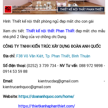
Hình: Thiết kế nội thất phòng ngủ đẹp mắt cho con gái
Xem chi tiết:
Thiết kế nội thất Phan Thiết
đẹp mắt cho mẫu
nhà phố 2 tầng của vợ chồng chị Dung.
CÔNG TY TNHH KIẾN TRÚC XÂY DỰNG ĐOÀN ANH QUỐC
Địa chỉ:
F38 Võ Văn Kiệt, Tp. Phan Thiết, Bình Thuận
Số điện thoại:
(0252) 3 739 734 -
NV Tư vấn
: 088 972 9898 -
0914 53 59 88
Email:
kientrucdaq@gmail.com -
kientrucanhquoc@gmail.com
Website:
https://doananhquoc.com/home/
https://thietkenhaphanthiet.com/