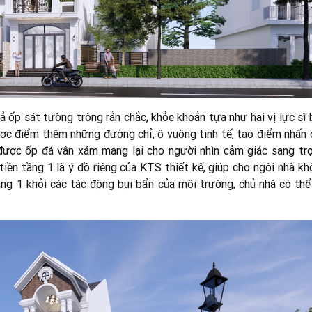
iả ốp sát tường trông rắn chắc, khỏe khoắn tựa như hai vị lực sĩ
ược điểm thêm những đường chỉ, ô vuông tinh tế, tạo điểm nhấn 
được ốp đá vân xám mang lại cho người nhìn cảm giác sang trọ
tiền tầng 1 là ý đồ riêng của KTS thiết kế, giúp cho ngôi nhà k
ng 1 khỏi các tác động bụi bẩn của môi trường, chủ nhà có thể