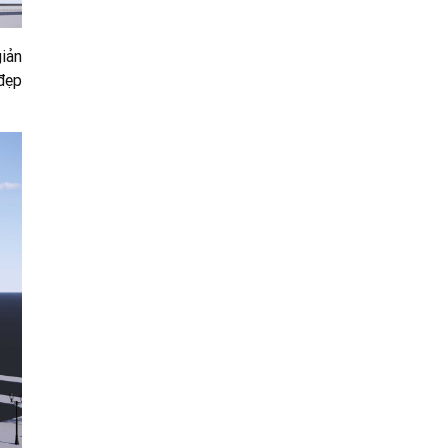
iản
 đẹp