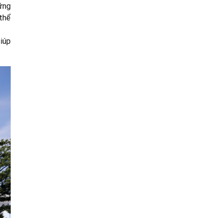
ững
thể
giúp