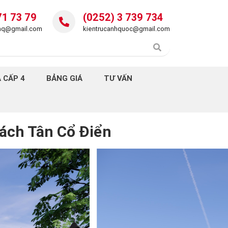
71 73 79
(0252) 3 739 734
daq@gmail.com
kientrucanhquoc@gmail.com
 CẤP 4
BẢNG GIÁ
TƯ VẤN
ách Tân Cổ Điển