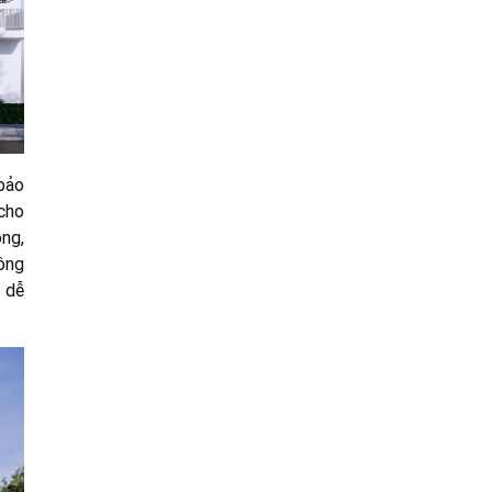
 bảo
cho
ng,
hông
 dễ