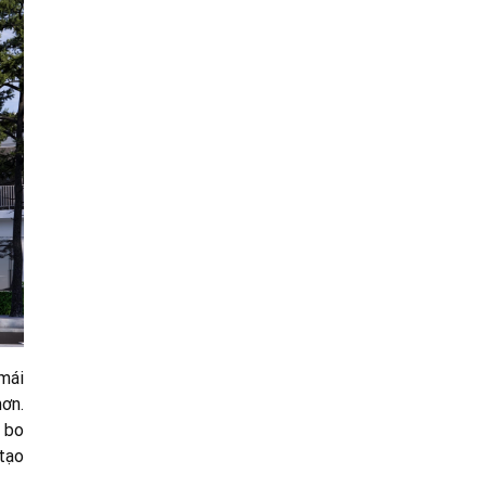
mái
hơn.
 bo
tạo