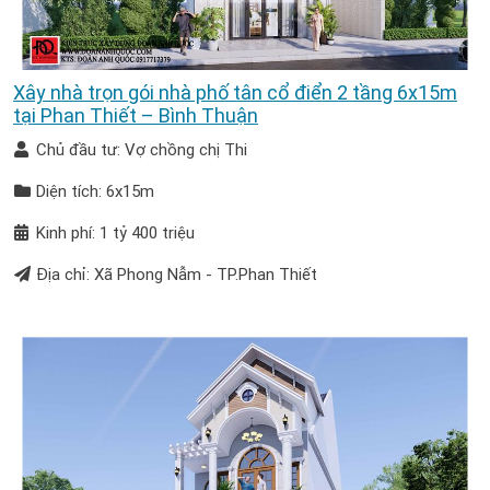
Xây nhà trọn gói nhà phố tân cổ điển 2 tầng 6x15m
tại Phan Thiết – Bình Thuận
Chủ đầu tư: Vợ chồng chị Thi
Diện tích: 6x15m
Kinh phí: 1 tỷ 400 triệu
Địa chỉ: Xã Phong Nẫm - TP.Phan Thiết