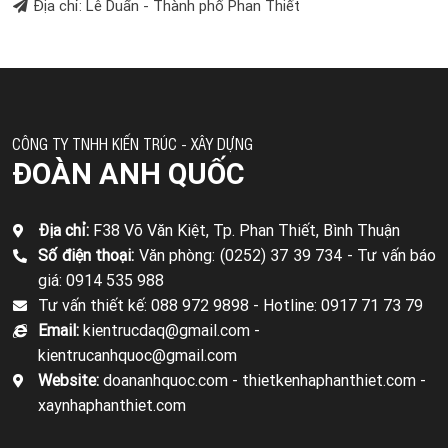
Địa chỉ: Lê Duẩn - Thành phố Phan Thiết
CÔNG TY TNHH KIẾN TRÚC - XÂY DỰNG
ĐOÀN ANH QUỐC
Địa chỉ:
F38 Võ Văn Kiệt, Tp. Phan Thiết, Bình Thuận
Số điện thoại:
Văn phòng: (0252) 37 39 734 -
Tư vấn báo
giá: 0914 535 988
Tư vấn thiết kế: 088 972 9898 -
Hotline: 0917 71 73 79
Email:
kientrucdaq@gmail.com -
kientrucanhquoc@gmail.com
Website:
doananhquoc.com - thietkenhaphanthiet.com -
xaynhaphanthiet.com