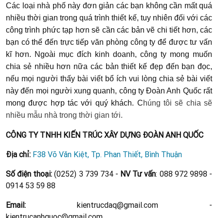
Các loại nhà phố này đơn giản các bạn không cần mất quá
nhiều thời gian trong quá trình thiết kế, tuy nhiên đối với các
công trình phức tạp hơn sẽ cần các bản vẽ chi tiết hơn, các
bạn có thể đến trực tiếp văn phòng công ty để được tư vấn
kĩ hơn. Ngoài mục đích kinh doanh, công ty mong muốn
chia sẻ nhiều hơn nữa các bản thiết kế đẹp đến bạn đọc,
nếu mọi người thấy bài viết bổ ích vui lòng chia sẻ bài viết
này đến mọi người xung quanh, công ty Đoàn Anh Quốc rất
mong được hợp tác với quý khách. C
húng tôi sẽ chia sẽ
nhiều mẫu nhà trong thời gian tới.
CÔNG TY TNHH KIẾN TRÚC XÂY DỰNG ĐOÀN ANH QUỐC
Địa chỉ:
F38 Võ Văn Kiệt, Tp. Phan Thiết, Bình Thuận
Số điện thoại:
(0252) 3 739 734 -
NV Tư vấn
: 088 972 9898 -
0914 53 59 88
Email:
kientrucdaq@gmail.com -
kientrucanhquoc@gmail.com