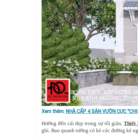
Xem thêm:
NHÀ CẤP 4 SÂN VƯỜN CỰC "CHI
Hướng đến cái đẹp trong sự tối giản, 
Thiết
ghi. Bao quanh tường có kẻ các đường kẻ ngan