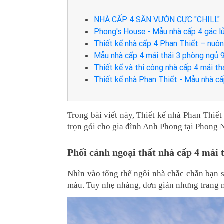
NHÀ CẤP 4 SÂN VƯỜN CỰC "CHILL"
Phong's House - Mẫu nhà cấp 4 gác lử
Thiết kế nhà cấp 4 Phan Thiết – nuô
Mẫu nhà cấp 4 mái thái 3 phòng ngủ 9
Thiết kế và thi công nhà cấp 4 mái t
Thiết kế nhà Phan Thiết - Mẫu nhà c
Trong bài viết này, Thiết kế nhà Phan Thiế
trọn gói cho gia đình Anh Phong tại Phong 
Phối cảnh ngoại thất nhà cấp 4 mái 
Nhìn vào tổng thể ngôi nhà chắc chắn bạn sẽ 
màu. Tuy nhẹ nhàng, đơn giản nhưng trang 