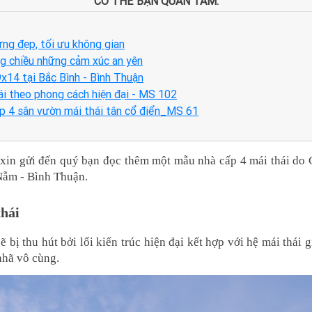
CÓ THỂ BẠN QUAN TÂM:
ng đẹp, tối ưu không gian
ng chiều những cảm xúc an yên
x14 tại Bắc Bình - Bình Thuận
hái theo phong cách hiện đại - MS 102
ấp 4 sân vườn mái thái tân cổ điển_MS 61
t xin gửi đến quý bạn đọc thêm một mẫu nhà cấp 4 mái thái do 
Nẫm - Bình Thuận.
thái
bị thu hút bởi lối kiến trúc hiện đại kết hợp với hệ mái thái 
nhã vô cùng.