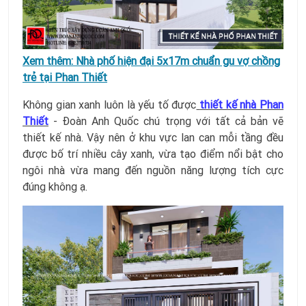
Xem thêm:
Nhà phố hiện đại 5x17m chuẩn gu vợ chồng
trẻ tại Phan Thiết
Không gian xanh luôn là yếu tố được
thiết kế nhà Phan
Thiết
- Đoàn Anh Quốc chú trọng với tất cả bản vẽ
thiết kế nhà. Vậy nên ở khu vực lan can mỗi tầng đều
được bố trí nhiều cây xanh, vừa tạo điểm nổi bật cho
ngôi nhà vừa mang đến nguồn năng lượng tích cực
đúng không ạ.