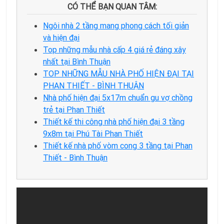
CÓ THỂ BẠN QUAN TÂM:
Ngôi nhà 2 tầng mang phong cách tối giản
và hiện đại
Top những mẫu nhà cấp 4 giá rẻ đáng xây
nhất tại Bình Thuận
TOP NHỮNG MẪU NHÀ PHỐ HIỆN ĐẠI TẠI
PHAN THIẾT - BÌNH THUẬN
Nhà phố hiện đại 5x17m chuẩn gu vợ chồng
trẻ tại Phan Thiết
Thiết kế thi công nhà phố hiện đại 3 tầng
9x8m tại Phú Tài Phan Thiết
Thiết kế nhà phố vòm cong 3 tầng tại Phan
Thiết - Bình Thuận