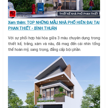
Xem thêm:
TOP NHỮNG MẪU NHÀ PHỐ HIỆN ĐẠI TẠI
PHAN THIẾT - BÌNH THUẬN
Với sự phối hợp hài hòa giữa 3 màu chuyên dụng trong
thiết kế, trắng, xám và nâu, đã mag đến cái nhìn tổng
thể hoàn mỹ, sang trọng, đẳng cấp bội phần.