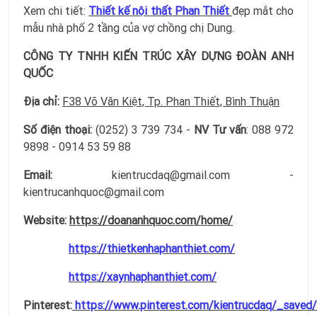
Xem chi tiết:
Thiết kế nội thất Phan Thiết
đẹp mắt cho
mẫu nhà phố 2 tầng của vợ chồng chị Dung.
CÔNG TY TNHH KIẾN TRÚC XÂY DỰNG ĐOÀN ANH
QUỐC
Địa chỉ:
F38 Võ Văn Kiệt, Tp. Phan Thiết, Bình Thuận
Số điện thoại:
(0252) 3 739 734 -
NV Tư vấn
: 088 972
9898 - 0914 53 59 88
Email:
kientrucdaq@gmail.com -
kientrucanhquoc@gmail.com
Website:
https://doananhquoc.com/home/
https://thietkenhaphanthiet.com/
https://xaynhaphanthiet.com/
Pinterest:
https://www.pinterest.com/kientrucdaq/_saved/