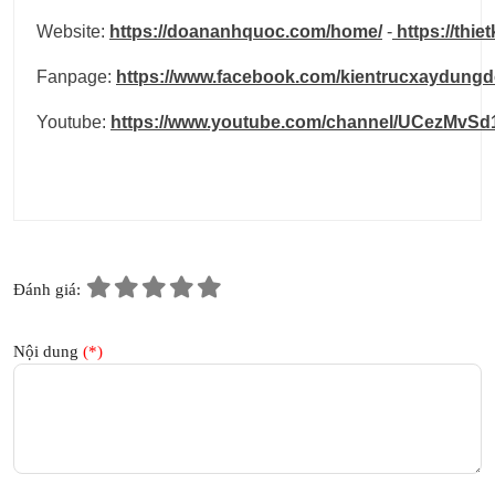
Website:
https://doananhquoc.com/home/
-
https://thi
Fanpage:
https://www.facebook.com/kientrucxaydun
Youtube:
https://www.youtube.com/channel/UCezMvS
Đánh giá:
Nội dung
(*)